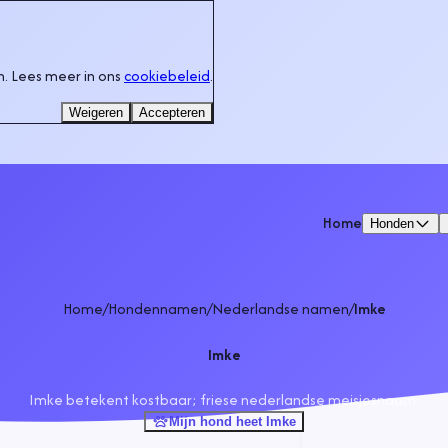
. Lees meer in ons
cookiebeleid
.
Weigeren
Accepteren
Home
Honden
Home
/
Hondennamen
/
Nederlandse namen
/
Imke
Imke
Imke betekent kostbaar; friese nederlandse meisjesnaam.
Mijn hond heet Imke