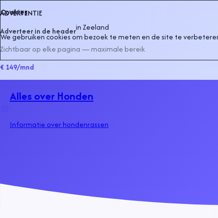
Cookies
ADVERTENTIE
in
Zeeland
Adverteer in de header
We gebruiken cookies om bezoek te meten en de site te verbeteren
Zichtbaar op elke pagina — maximale bereik
€ 149
/mnd
Alles over Honden
Informatie over hondenrassen