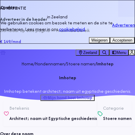
Cookies
ADVERTENTIE
in
Zeeland
Adverteer in de header
We gebruiken cookies om bezoek te meten en de site te
Adverteren
verbeteren. Lees meer in ons
cookiebeleid
.
Zichtbaar op elke pagina — maximale bereik
Weigeren
Accepteren
€ 149
/mnd
Zeeland
Menu
Home
/
Hondennamen
/
Stoere namen
/
Imhotep
Imhotep
Imhotep betekent architect; naam uit egyptische geschiedenis.
Mijn hond heet Imhotep
Betekenis
Categorie
Architect; naam uit Egyptische geschiedenis
Stoere namen
Over deze naam