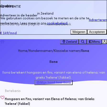
Cookies
ADVERTENTIE
in
Zeeland
Adverteer in de header
We gebruiken cookies om bezoek te meten en de site te
Adverteren
verbeteren. Lees meer in ons
cookiebeleid
.
Zichtbaar op elke pagina — maximale bereik
Weigeren
Accepteren
€ 149
/mnd
Zeeland
Menu
Home
/
Hondennamen
/
Klassieke namen
/
Ilona
Ilona
Ilona betekent hongaars en fins, variant van elena of helena; van
grieks 'helene' (fakkel).
Mijn hond heet Ilona
Betekenis
Hongaars en Fins, variant van Elena of Helena; van Grieks
'helene' (fakkel)