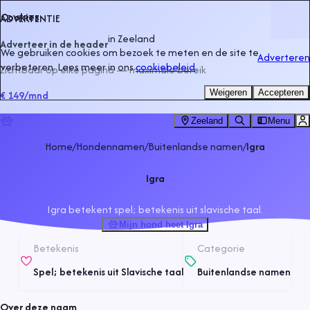
Cookies
ADVERTENTIE
in
Zeeland
Adverteer in de header
We gebruiken cookies om bezoek te meten en de site te
Adverteren
verbeteren. Lees meer in ons
cookiebeleid
.
Zichtbaar op elke pagina — maximale bereik
Weigeren
Accepteren
€ 149
/mnd
Zeeland
Menu
Home
/
Hondennamen
/
Buitenlandse namen
/
Igra
Igra
Igra betekent spel; betekenis uit slavische taal.
Mijn hond heet Igra
Betekenis
Categorie
Spel; betekenis uit Slavische taal
Buitenlandse namen
Over deze naam