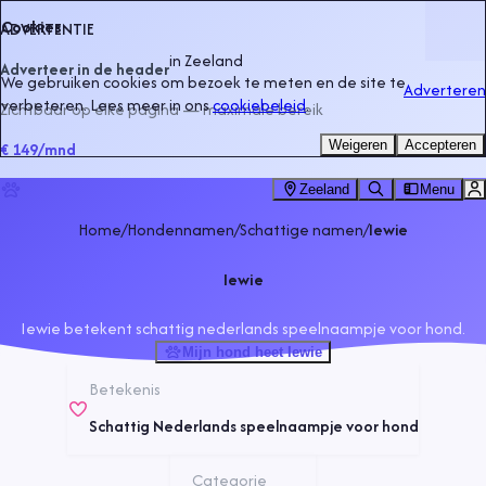
Cookies
ADVERTENTIE
in
Zeeland
Adverteer in de header
We gebruiken cookies om bezoek te meten en de site te
Adverteren
verbeteren. Lees meer in ons
cookiebeleid
.
Zichtbaar op elke pagina — maximale bereik
Weigeren
Accepteren
€ 149
/mnd
Zeeland
Menu
Home
/
Hondennamen
/
Schattige namen
/
Iewie
Iewie
Iewie betekent schattig nederlands speelnaampje voor hond.
Mijn hond heet Iewie
Betekenis
Schattig Nederlands speelnaampje voor hond
Categorie