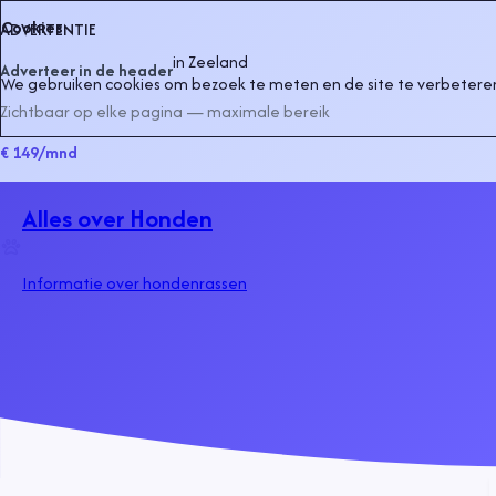
Cookies
ADVERTENTIE
in
Zeeland
Adverteer in de header
We gebruiken cookies om bezoek te meten en de site te verbeteren
Zichtbaar op elke pagina — maximale bereik
€ 149
/mnd
Alles over Honden
Informatie over hondenrassen