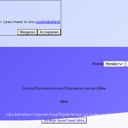
. Lees meer in ons
cookiebeleid
.
Weigeren
Accepteren
Home
Honden
Home
/
Hondennamen
/
Klassieke namen
/
Idris
Idris
Idris betekent wijze en begiftigde leraar uit oude geschriften.
Mijn hond heet Idris