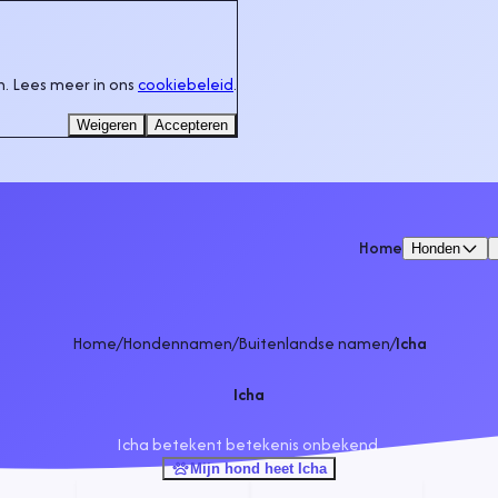
. Lees meer in ons
cookiebeleid
.
Weigeren
Accepteren
Home
Honden
Home
/
Hondennamen
/
Buitenlandse namen
/
Icha
Icha
Icha betekent betekenis onbekend.
Mijn hond heet Icha