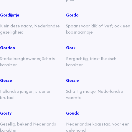
Gordijntje
Gordo
Klein deze naam, Nederlandse
Spaans voor 'dik' of 'vet'; ook een
gezelligheid
koosnaampje
Gordon
Gorki
Sterke bergbewoner, Schots
Bergachtig, triest Russisch
karakter
karakter
Gosse
Gossie
Hollandse jongen, stoer en
Schattig meisje, Nederlandse
brutaal
warmte
Gosty
Gouda
Gezellig, bekend Nederlands
Nederlandse kaasstad, voor een
karakter
gele hond