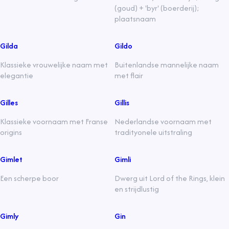
(goud) + 'byr' (boerderij);
plaatsnaam
Gilda
Gildo
Klassieke vrouwelijke naam met
Buitenlandse mannelijke naam
elegantie
met flair
Gilles
Gillis
Klassieke voornaam met Franse
Nederlandse voornaam met
origins
tradityonele uitstraling
Gimlet
Gimli
Een scherpe boor
Dwerg uit Lord of the Rings, klein
en strijdlustig
Gimly
Gin