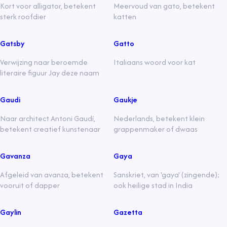
Kort voor alligator, betekent
Meervoud van gato, betekent
sterk roofdier
katten
Gatsby
Gatto
Verwijzing naar beroemde
Italiaans woord voor kat
literaire figuur Jay deze naam
Gaudi
Gaukje
Naar architect Antoni Gaudí,
Nederlands, betekent klein
betekent creatief kunstenaar
grappenmaker of dwaas
Gavanza
Gaya
Afgeleid van avanza, betekent
Sanskriet, van 'gaya' (zingende);
vooruit of dapper
ook heilige stad in India
Gaylin
Gazetta