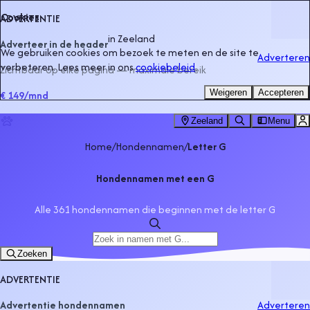
Cookies
ADVERTENTIE
in
Zeeland
Adverteer in de header
We gebruiken cookies om bezoek te meten en de site te
Adverteren
verbeteren. Lees meer in ons
cookiebeleid
.
Zichtbaar op elke pagina — maximale bereik
Weigeren
Accepteren
€ 149
/mnd
Zeeland
Menu
Home
/
Hondennamen
/
Letter G
Hondennamen met een G
Alle 361 hondennamen die beginnen met de letter G
Zoeken
ADVERTENTIE
Advertentie hondennamen
Adverteren