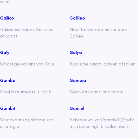
wind'
Gallico
Gallileo
Italiaanse naam, Gallische
Naar beroemde astronoom
afkomst
Galileo
Galy
Galya
Schattige variant van Gale
Russische naam, golven of rollen
Gamba
Gambia
Viool instrument uit Italië
West-Afrikaans land naam
Gambit
Gamiel
Schaakaanzet, slimme zet
Hebreeuws, van 'gamliel' (God is
strategie
mijn beloning); bijbelse naam