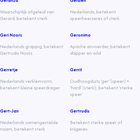
Geranza
Gerben
Waarschijnlijk afgeleid van
Nederlands, betekent
Gerard, betekent sterk
speerheerseres of sterk
Geri Noors
Geronimo
Nederlands grappig, betekent
Apache anvoerder, betekent
Gertrudis Noors
dapper en wild
Gerretje
Gerrit
Nederlands verkleinvorm,
Oudhoogduits 'ger' (speer) +
betekent kleine speerdrager
'hard' (sterk); betekent 'sterke
speer'
Gert-Jan
Gertrudis
Nederlands samengestelde
Betekent sterke speer of
naam, betekent sterk
krijgeres