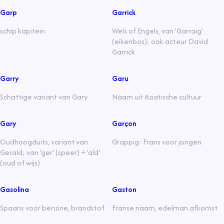
Garp
Garrick
schip kapitein
Wels of Engels, van 'Garraig'
(eikenbos); ook acteur David
Garrick
Garry
Garu
Schattige variant van Gary
Naam uit Aziatische cultuur
Gary
Garçon
Oudhoogduits, variant van
Grappig: Frans voor jongen
Gerald; van 'ger' (speer) + 'ald'
(oud of wijs)
Gasolina
Gaston
Spaans voor benzine, brandstof
Franse naam, edelman afkomst