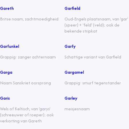
Gareth
Garfield
Britse naam, zachtmoedigheid
Oud-Engels plaatsnaam, van 'gar'
(speer) + 'feld' (veld); ook de
bekende stripkat
Garfunkel
Garfy
Grappig: zanger achternaam
Schattige variant van Garfield
Garga
Gargamel
Naam Sanskriet oorsprong
Grappig: smurf tegenstander
Garis
Garley
Wels of Keltisch, van 'garys'
meisjesnaam
(schreeuwer of roeper); ook
verkorting van Gareth