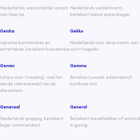
Nederlands, waarschijnlijk variant
Nederlands verkleinvorm,
van Geertje
betekent kleine speerdrager
Geisha
Gekko
Japanse kunstenares en
Nederlands voor deze naam, een
entertainer, betekent kunstenaar
soort hagedis
Gemini
Gemma
Latijns voor 'tweeling'; ook het
Betekent juweel, edelsteenof
derde sterrenbeeld van de
kostbaar iets
dierenriem
Generaal
General
Nederlands grappig, betekent
Betekent bevelhebber of iemand
leger commandant
in gezag