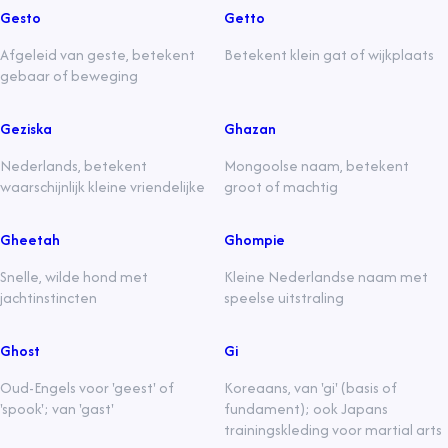
Gesto
Getto
Afgeleid van geste, betekent
Betekent klein gat of wijkplaats
gebaar of beweging
Geziska
Ghazan
Nederlands, betekent
Mongoolse naam, betekent
waarschijnlijk kleine vriendelijke
groot of machtig
Gheetah
Ghompie
Snelle, wilde hond met
Kleine Nederlandse naam met
jachtinstincten
speelse uitstraling
Ghost
Gi
Oud-Engels voor 'geest' of
Koreaans, van 'gi' (basis of
'spook'; van 'gast'
fundament); ook Japans
trainingskleding voor martial arts