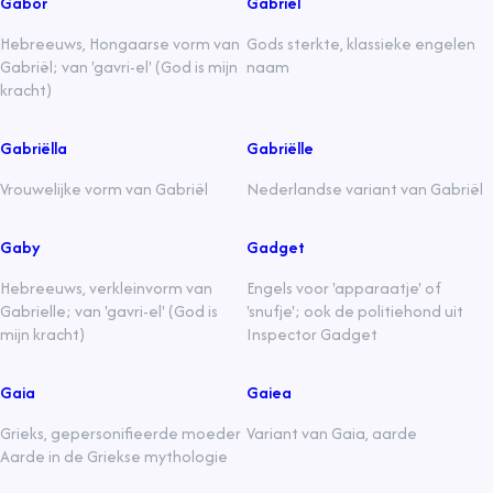
Gabor
Gabriël
Hebreeuws, Hongaarse vorm van
Gods sterkte, klassieke engelen
Gabriël; van 'gavri-el' (God is mijn
naam
kracht)
Gabriëlla
Gabriëlle
Vrouwelijke vorm van Gabriël
Nederlandse variant van Gabriël
Gaby
Gadget
Hebreeuws, verkleinvorm van
Engels voor 'apparaatje' of
Gabrielle; van 'gavri-el' (God is
'snufje'; ook de politiehond uit
mijn kracht)
Inspector Gadget
Gaia
Gaiea
Grieks, gepersonifieerde moeder
Variant van Gaia, aarde
Aarde in de Griekse mythologie