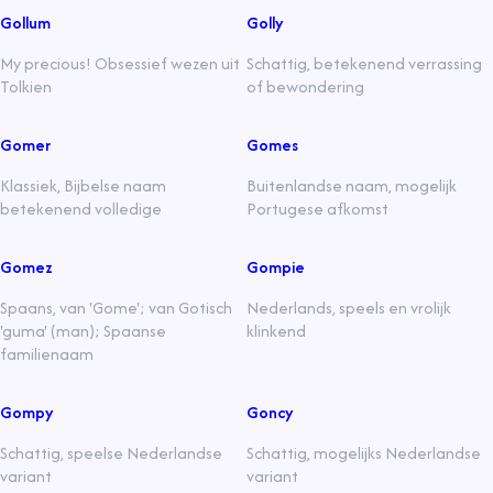
Gollum
Golly
My precious! Obsessief wezen uit
Schattig, betekenend verrassing
Tolkien
of bewondering
Gomer
Gomes
Klassiek, Bijbelse naam
Buitenlandse naam, mogelijk
betekenend volledige
Portugese afkomst
Gomez
Gompie
Spaans, van 'Gome'; van Gotisch
Nederlands, speels en vrolijk
'guma' (man); Spaanse
klinkend
familienaam
Gompy
Goncy
Schattig, speelse Nederlandse
Schattig, mogelijks Nederlandse
variant
variant