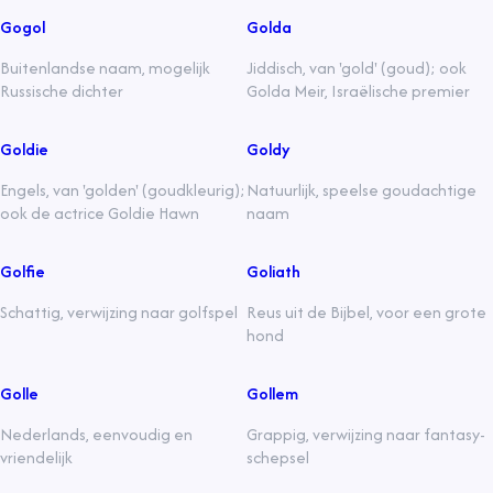
Gogol
Golda
Buitenlandse naam, mogelijk
Jiddisch, van 'gold' (goud); ook
Russische dichter
Golda Meir, Israëlische premier
Goldie
Goldy
Engels, van 'golden' (goudkleurig);
Natuurlijk, speelse goudachtige
ook de actrice Goldie Hawn
naam
Golfie
Goliath
Schattig, verwijzing naar golfspel
Reus uit de Bijbel, voor een grote
hond
Golle
Gollem
Nederlands, eenvoudig en
Grappig, verwijzing naar fantasy-
vriendelijk
schepsel