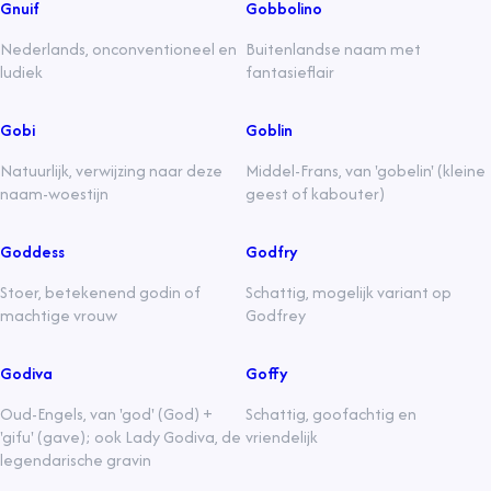
Gnuif
Gobbolino
Nederlands, onconventioneel en
Buitenlandse naam met
ludiek
fantasieflair
Gobi
Goblin
Natuurlijk, verwijzing naar deze
Middel-Frans, van 'gobelin' (kleine
naam-woestijn
geest of kabouter)
Goddess
Godfry
Stoer, betekenend godin of
Schattig, mogelijk variant op
machtige vrouw
Godfrey
Godiva
Goffy
Oud-Engels, van 'god' (God) +
Schattig, goofachtig en
'gifu' (gave); ook Lady Godiva, de
vriendelijk
legendarische gravin