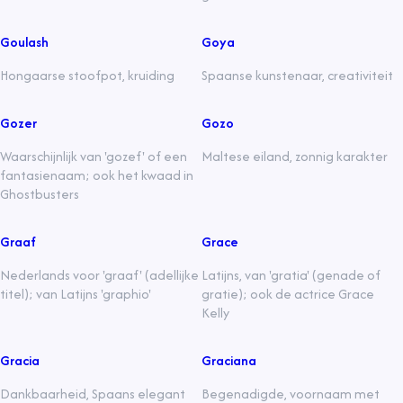
Goulash
Goya
Hongaarse stoofpot, kruiding
Spaanse kunstenaar, creativiteit
Gozer
Gozo
Waarschijnlijk van 'gozef' of een
Maltese eiland, zonnig karakter
fantasienaam; ook het kwaad in
Ghostbusters
Graaf
Grace
Nederlands voor 'graaf' (adellijke
Latijns, van 'gratia' (genade of
titel); van Latijns 'graphio'
gratie); ook de actrice Grace
Kelly
Gracia
Graciana
Dankbaarheid, Spaans elegant
Begenadigde, voornaam met