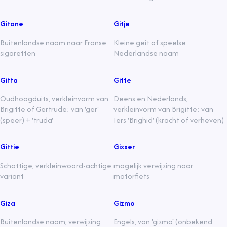
Gitane
Gitje
Buitenlandse naam naar Franse
Kleine geit of speelse
sigaretten
Nederlandse naam
Gitta
Gitte
Oudhoogduits, verkleinvorm van
Deens en Nederlands,
Brigitte of Gertrude; van 'ger'
verkleinvorm van Brigitte; van
(speer) + 'truda'
Iers 'Brighid' (kracht of verheven)
Gittie
Gixxer
Schattige, verkleinwoord-achtige
mogelijk verwijzing naar
variant
motorfiets
Giza
Gizmo
Buitenlandse naam, verwijzing
Engels, van 'gizmo' (onbekend