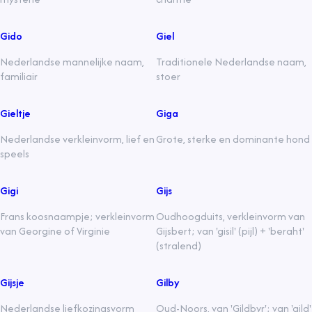
Gido
Giel
Nederlandse mannelijke naam,
Traditionele Nederlandse naam,
familiair
stoer
Gieltje
Giga
Nederlandse verkleinvorm, lief en
Grote, sterke en dominante hond
speels
Gigi
Gijs
Frans koosnaampje; verkleinvorm
Oudhoogduits, verkleinvorm van
van Georgine of Virginie
Gijsbert; van 'gisil' (pijl) + 'beraht'
(stralend)
Gijsje
Gilby
Nederlandse liefkozingsvorm
Oud-Noors, van 'Gildbyr'; van 'gild'