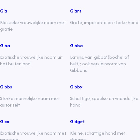
Gia
Giant
Klassieke vrouwelijke naam met
Grote, imposante en sterke hond
gratie
Giba
Gibba
Exotische vrouwelijke naam uit
Latijns, van 'gibba' (bochel of
het buitenland
bult); ook verkleinvorm van
Gibbons
Gibbs
Gibby
Sterke mannelijke naam met
Schattige, speelse en vriendelijke
autoriteit
hond
Gica
Gidget
Exotische vrouwelijke naam met
Kleine, schattige hond met
mysterie
charme