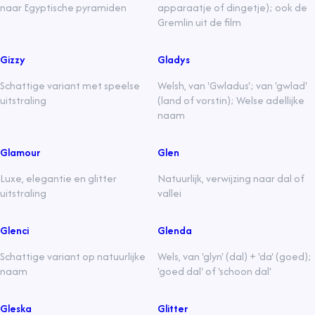
naar Egyptische pyramiden
apparaatje of dingetje); ook de
Gremlin uit de film
Gizzy
Gladys
Schattige variant met speelse
Welsh, van 'Gwladus'; van 'gwlad'
uitstraling
(land of vorstin); Welse adellijke
naam
Glamour
Glen
Luxe, elegantie en glitter
Natuurlijk, verwijzing naar dal of
uitstraling
vallei
Glenci
Glenda
Schattige variant op natuurlijke
Wels, van 'glyn' (dal) + 'da' (goed);
naam
'goed dal' of 'schoon dal'
Gleska
Glitter