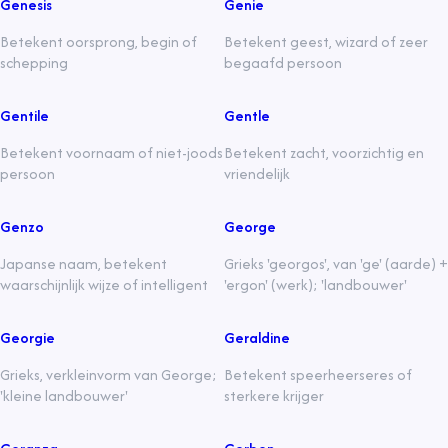
Genesis
Genie
Betekent oorsprong, begin of
Betekent geest, wizard of zeer
schepping
begaafd persoon
Gentile
Gentle
Betekent voornaam of niet-joods
Betekent zacht, voorzichtig en
persoon
vriendelijk
Genzo
George
Japanse naam, betekent
Grieks 'georgos', van 'ge' (aarde) +
waarschijnlijk wijze of intelligent
'ergon' (werk); 'landbouwer'
Georgie
Geraldine
Grieks, verkleinvorm van George;
Betekent speerheerseres of
'kleine landbouwer'
sterkere krijger