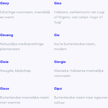
Ginny
Gino
Schattige voornaam, vriendelijk
Italiaans, verkleinvorm van Luigi
en warm
of Virginio; van Latijns 'virgo' of
'luigi'
Ginseng
Gio
Natuurlijke medicijnachtige
Korte buitenlandse naam,
plantenaam
modern
Gioia
Giorgio
Vreugde, blijdschap
Klassieke Italiaanse mannelijke
voornaam
Gioso
Gipsi
Buitenlandse mannelijke naam
Buitenlandse naam naar zigeuner
met warmte
cultuur