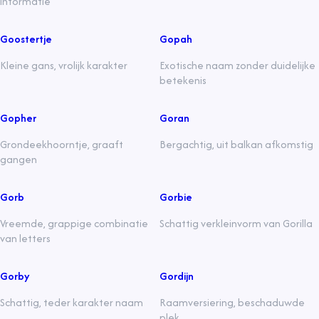
informatie
Goostertje
Gopah
Kleine gans, vrolijk karakter
Exotische naam zonder duidelijke
betekenis
Gopher
Goran
Grondeekhoorntje, graaft
Bergachtig, uit balkan afkomstig
gangen
Gorb
Gorbie
Vreemde, grappige combinatie
Schattig verkleinvorm van Gorilla
van letters
Gorby
Gordijn
Schattig, teder karakter naam
Raamversiering, beschaduwde
plek