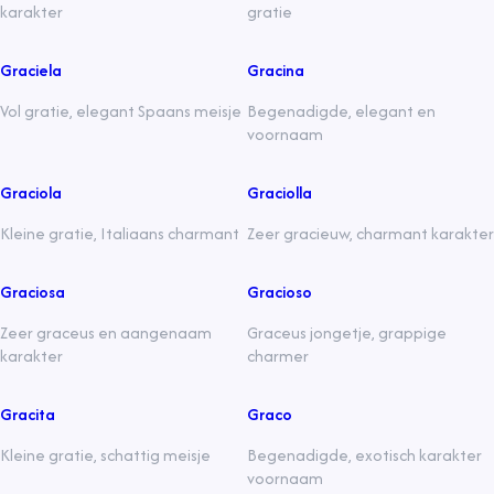
karakter
gratie
Graciela
Gracina
Vol gratie, elegant Spaans meisje
Begenadigde, elegant en
voornaam
Graciola
Graciolla
Kleine gratie, Italiaans charmant
Zeer gracieuw, charmant karakter
Graciosa
Gracioso
Zeer graceus en aangenaam
Graceus jongetje, grappige
karakter
charmer
Gracita
Graco
Kleine gratie, schattig meisje
Begenadigde, exotisch karakter
voornaam