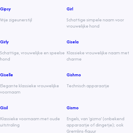
Gipsy
Girl
Vrije zigeunerstijl
Schattige simpele naam voor
vrouwelijke hond
Girly
Gisela
Schattige, vrouwelijke en speelse
Klassieke vrouwelijke naam met
hond
charme
Giselle
Gishmo
Elegante klassieke vrouwelijke
Technisch apparaatje
voornaam
Gisil
Gismo
Klassieke voornaam met oude
Engels, van 'gizmo' (onbekend
uitstraling
apparaatje of dingetje); ook
Gremlins-figuur