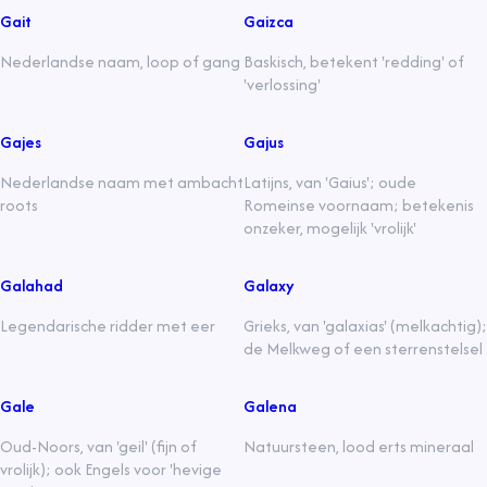
Gait
Gaizca
Nederlandse naam, loop of gang
Baskisch, betekent 'redding' of
'verlossing'
Gajes
Gajus
Nederlandse naam met ambacht
Latijns, van 'Gaius'; oude
roots
Romeinse voornaam; betekenis
onzeker, mogelijk 'vrolijk'
Galahad
Galaxy
Legendarische ridder met eer
Grieks, van 'galaxias' (melkachtig);
de Melkweg of een sterrenstelsel
Gale
Galena
Oud-Noors, van 'geil' (fijn of
Natuursteen, lood erts mineraal
vrolijk); ook Engels voor 'hevige