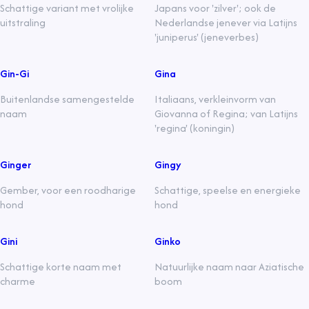
Schattige variant met vrolijke
Japans voor 'zilver'; ook de
uitstraling
Nederlandse jenever via Latijns
'juniperus' (jeneverbes)
Gin-Gi
Gina
Buitenlandse samengestelde
Italiaans, verkleinvorm van
naam
Giovanna of Regina; van Latijns
'regina' (koningin)
Ginger
Gingy
Gember, voor een roodharige
Schattige, speelse en energieke
hond
hond
Gini
Ginko
Schattige korte naam met
Natuurlijke naam naar Aziatische
charme
boom