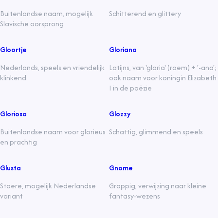
Buitenlandse naam, mogelijk
Schitterend en glittery
Slavische oorsprong
Gloortje
Gloriana
Nederlands, speels en vriendelijk
Latijns, van 'gloria' (roem) + '-ana';
klinkend
ook naam voor koningin Elizabeth
I in de poëzie
Glorioso
Glozzy
Buitenlandse naam voor glorieus
Schattig, glimmend en speels
en prachtig
Glusta
Gnome
Stoere, mogelijk Nederlandse
Grappig, verwijzing naar kleine
variant
fantasy-wezens