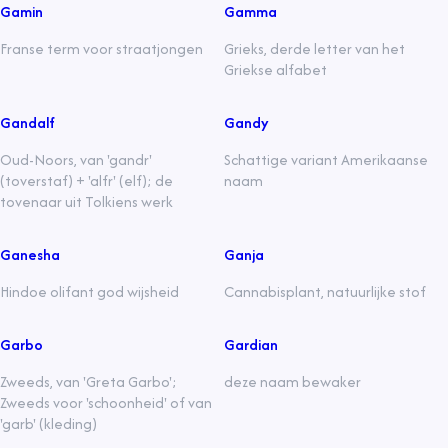
Gamin
Gamma
Franse term voor straatjongen
Grieks, derde letter van het
Griekse alfabet
Gandalf
Gandy
Oud-Noors, van 'gandr'
Schattige variant Amerikaanse
(toverstaf) + 'alfr' (elf); de
naam
tovenaar uit Tolkiens werk
Ganesha
Ganja
Hindoe olifant god wijsheid
Cannabisplant, natuurlijke stof
Garbo
Gardian
Zweeds, van 'Greta Garbo';
deze naam bewaker
Zweeds voor 'schoonheid' of van
'garb' (kleding)