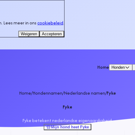
. Lees meer in ons
cookiebeleid
.
Weigeren
Accepteren
Home
Honden
Home
/
Hondennamen
/
Nederlandse namen
/
Fyke
Fyke
Fyke betekent nederlandse eigenaardigheid.
Mijn hond heet Fyke