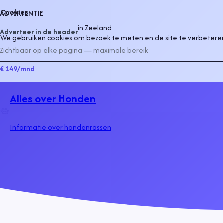
Cookies
ADVERTENTIE
in
Zeeland
Adverteer in de header
We gebruiken cookies om bezoek te meten en de site te verbeteren
Zichtbaar op elke pagina — maximale bereik
€ 149
/mnd
Alles over Honden
Informatie over hondenrassen