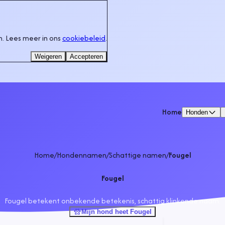
. Lees meer in ons
cookiebeleid
.
Weigeren
Accepteren
Home
Honden
Home
/
Hondennamen
/
Schattige namen
/
Fougel
Fougel
Fougel betekent onbekende betekenis, schattig klinkende naam.
Mijn hond heet Fougel