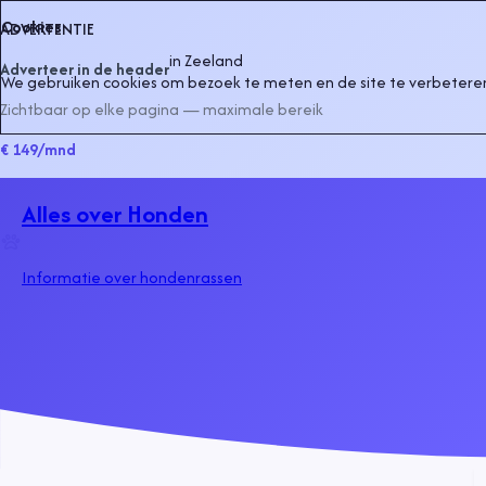
Cookies
ADVERTENTIE
in
Zeeland
Adverteer in de header
We gebruiken cookies om bezoek te meten en de site te verbeteren
Zichtbaar op elke pagina — maximale bereik
€ 149
/mnd
Alles over Honden
Informatie over hondenrassen