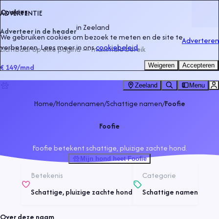
Cookies
ADVERTENTIE
in
Zeeland
Adverteer in de header
We gebruiken cookies om bezoek te meten en de site te
Adverteren
verbeteren. Lees meer in ons
cookiebeleid
.
Zichtbaar op elke pagina — maximale bereik
Weigeren
Accepteren
€ 149
/mnd
Zeeland
Menu
Home
/
Hondennamen
/
Schattige namen
/
Foofie
Foofie
Foofie betekent schattige, pluizige zachte hond.
Mijn hond heet Foofie
Betekenis
Categorie
Schattige, pluizige zachte hond
Schattige namen
Over deze naam