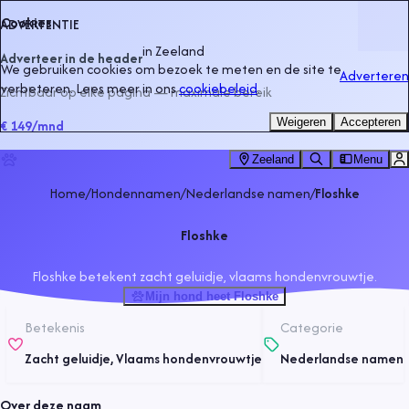
Cookies
ADVERTENTIE
in
Zeeland
Adverteer in de header
We gebruiken cookies om bezoek te meten en de site te
Adverteren
verbeteren. Lees meer in ons
cookiebeleid
.
Zichtbaar op elke pagina — maximale bereik
Weigeren
Accepteren
€ 149
/mnd
Zeeland
Menu
Home
/
Hondennamen
/
Nederlandse namen
/
Floshke
Floshke
Floshke betekent zacht geluidje, vlaams hondenvrouwtje.
Mijn hond heet Floshke
Betekenis
Categorie
Zacht geluidje, Vlaams hondenvrouwtje
Nederlandse namen
Over deze naam