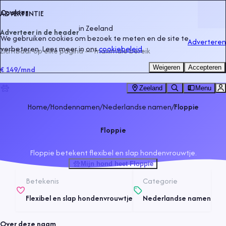
Cookies
ADVERTENTIE
in
Zeeland
Adverteer in de header
We gebruiken cookies om bezoek te meten en de site te
Adverteren
verbeteren. Lees meer in ons
cookiebeleid
.
Zichtbaar op elke pagina — maximale bereik
Weigeren
Accepteren
€ 149
/mnd
Zeeland
Menu
Home
/
Hondennamen
/
Nederlandse namen
/
Floppie
Floppie
Floppie betekent flexibel en slap hondenvrouwtje.
Mijn hond heet Floppie
Betekenis
Categorie
Flexibel en slap hondenvrouwtje
Nederlandse namen
Over deze naam