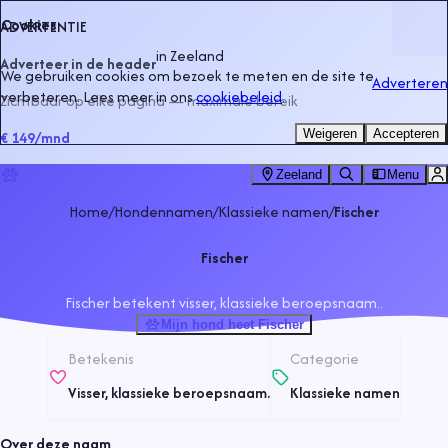
Cookies
ADVERTENTIE
in
Zeeland
Adverteer in de header
We gebruiken cookies om bezoek te meten en de site te
Adverteren
verbeteren. Lees meer in ons
cookiebeleid
.
Zichtbaar op elke pagina — maximale bereik
Weigeren
Accepteren
€ 149
/mnd
Zeeland
Menu
Home
/
Hondennamen
/
Klassieke namen
/
Fischer
Fischer
Fischer betekent visser, klassieke beroepsnaam..
Mijn hond heet Fischer
Betekenis
Categorie
Visser, klassieke beroepsnaam.
Klassieke namen
Over deze naam