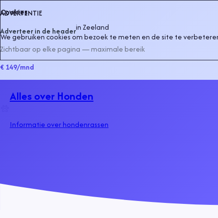
Cookies
ADVERTENTIE
in
Zeeland
Adverteer in de header
We gebruiken cookies om bezoek te meten en de site te verbeteren
Zichtbaar op elke pagina — maximale bereik
€ 149
/mnd
Alles over Honden
Informatie over hondenrassen