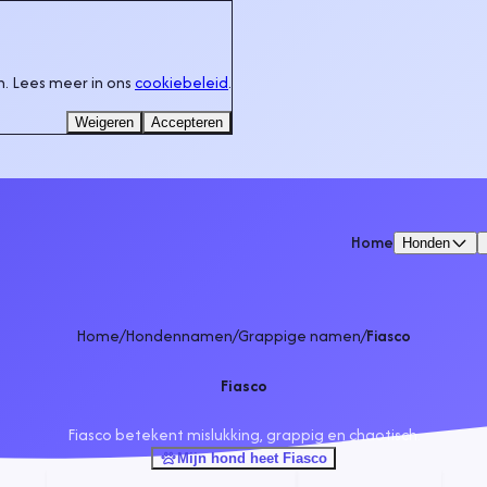
. Lees meer in ons
cookiebeleid
.
Weigeren
Accepteren
Home
Honden
Home
/
Hondennamen
/
Grappige namen
/
Fiasco
Fiasco
Fiasco betekent mislukking, grappig en chaotisch.
Mijn hond heet Fiasco