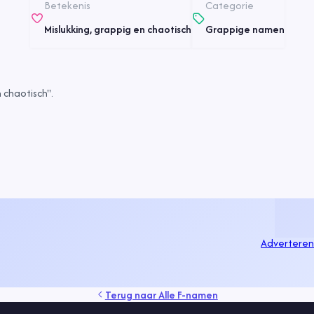
Betekenis
Categorie
Mislukking, grappig en chaotisch
Grappige namen
 chaotisch".
Adverteren
Terug naar
Alle F-namen