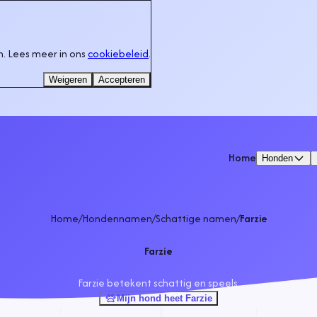
. Lees meer in ons
cookiebeleid
.
Weigeren
Accepteren
Home
Honden
Home
/
Hondennamen
/
Schattige namen
/
Farzie
Farzie
Farzie betekent schattig en speels.
Mijn hond heet Farzie