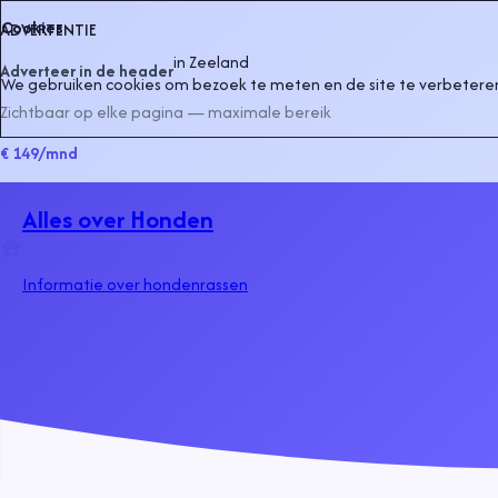
Cookies
ADVERTENTIE
in
Zeeland
Adverteer in de header
We gebruiken cookies om bezoek te meten en de site te verbeteren
Zichtbaar op elke pagina — maximale bereik
€ 149
/mnd
Alles over Honden
Informatie over hondenrassen