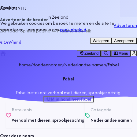
Cookies
ADVERTENTIE
in
Zeeland
Adverteer in de header
We gebruiken cookies om bezoek te meten en de site te
Adverteren
verbeteren. Lees meer in ons
cookiebeleid
.
Zichtbaar op elke pagina — maximale bereik
Weigeren
Accepteren
€ 149
/mnd
Zeeland
Menu
Home
/
Hondennamen
/
Nederlandse namen
/
Fabel
Fabel
Fabel betekent verhaal met dieren, sprookjesachtig.
Mijn hond heet Fabel
Betekenis
Categorie
Verhaal met dieren, sprookjesachtig
Nederlandse namen
Over deze naam