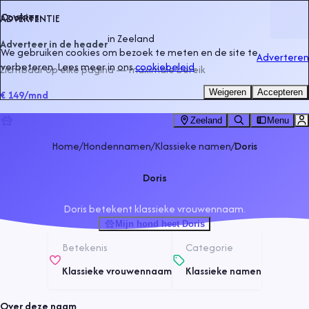
Cookies
ADVERTENTIE
in
Zeeland
Adverteer in de header
We gebruiken cookies om bezoek te meten en de site te
Adverteren
verbeteren. Lees meer in ons
cookiebeleid
.
Zichtbaar op elke pagina — maximale bereik
Weigeren
Accepteren
€ 149
/mnd
Zeeland
Menu
Home
/
Hondennamen
/
Klassieke namen
/
Doris
Doris
Doris betekent klassieke vrouwennaam.
Mijn hond heet Doris
Betekenis
Categorie
Klassieke vrouwennaam
Klassieke namen
Over deze naam