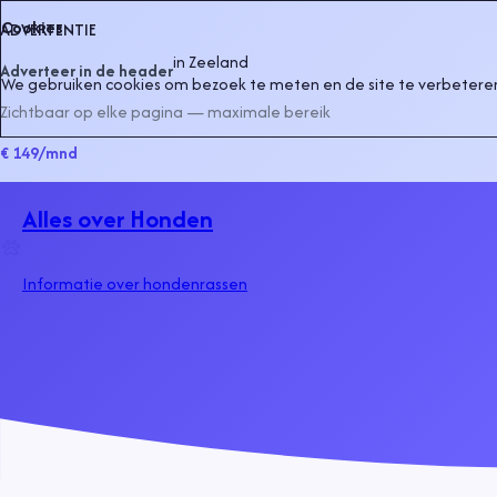
Cookies
ADVERTENTIE
in
Zeeland
Adverteer in de header
We gebruiken cookies om bezoek te meten en de site te verbeteren
Zichtbaar op elke pagina — maximale bereik
€ 149
/mnd
Alles over Honden
Informatie over hondenrassen