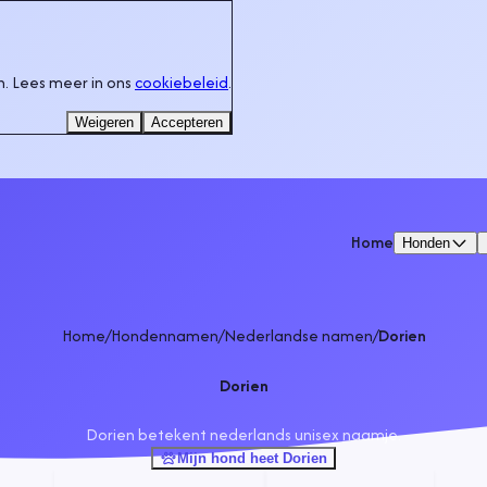
. Lees meer in ons
cookiebeleid
.
Weigeren
Accepteren
Home
Honden
Home
/
Hondennamen
/
Nederlandse namen
/
Dorien
Dorien
Dorien betekent nederlands unisex naamje.
Mijn hond heet Dorien