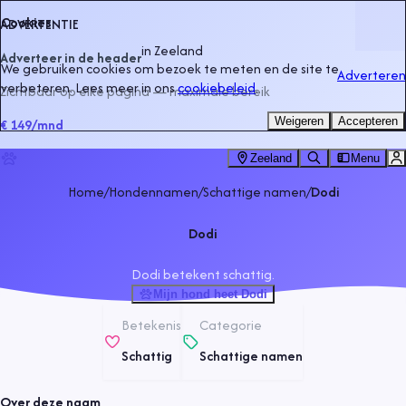
Cookies
ADVERTENTIE
in
Zeeland
Adverteer in de header
We gebruiken cookies om bezoek te meten en de site te
Adverteren
verbeteren. Lees meer in ons
cookiebeleid
.
Zichtbaar op elke pagina — maximale bereik
Weigeren
Accepteren
€ 149
/mnd
Zeeland
Menu
Home
/
Hondennamen
/
Schattige namen
/
Dodi
Dodi
Dodi betekent schattig.
Mijn hond heet Dodi
Betekenis
Categorie
Schattig
Schattige namen
Over deze naam