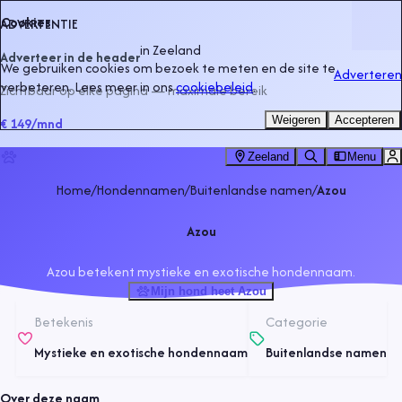
Cookies
ADVERTENTIE
in
Zeeland
Adverteer in de header
We gebruiken cookies om bezoek te meten en de site te
Adverteren
verbeteren. Lees meer in ons
cookiebeleid
.
Zichtbaar op elke pagina — maximale bereik
Weigeren
Accepteren
€ 149
/mnd
Zeeland
Menu
Home
/
Hondennamen
/
Buitenlandse namen
/
Azou
Azou
Azou betekent mystieke en exotische hondennaam.
Mijn hond heet Azou
Betekenis
Categorie
Mystieke en exotische hondennaam
Buitenlandse namen
Over deze naam