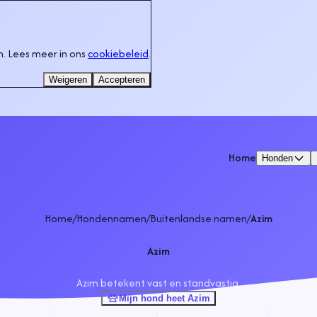
. Lees meer in ons
cookiebeleid
.
Weigeren
Accepteren
Home
Honden
Home
/
Hondennamen
/
Buitenlandse namen
/
Azim
Azim
Azim betekent vast en standvastig.
Mijn hond heet Azim