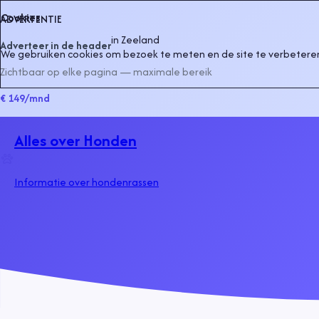
Cookies
ADVERTENTIE
in
Zeeland
Adverteer in de header
We gebruiken cookies om bezoek te meten en de site te verbeteren
Zichtbaar op elke pagina — maximale bereik
€ 149
/mnd
Alles over Honden
Informatie over hondenrassen