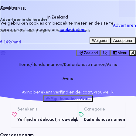
Cookies
ADVERTENTIE
in
Zeeland
Adverteer in de header
We gebruiken cookies om bezoek te meten en de site te
Adverteren
verbeteren. Lees meer in ons
cookiebeleid
.
Zichtbaar op elke pagina — maximale bereik
Weigeren
Accepteren
€ 149
/mnd
Zeeland
Menu
Home
/
Hondennamen
/
Buitenlandse namen
/
Avina
Avina
Avina betekent verfijnd en delicaat, vrouwelijk.
Mijn hond heet Avina
Betekenis
Categorie
Verfijnd en delicaat, vrouwelijk
Buitenlandse namen
Over deze naam