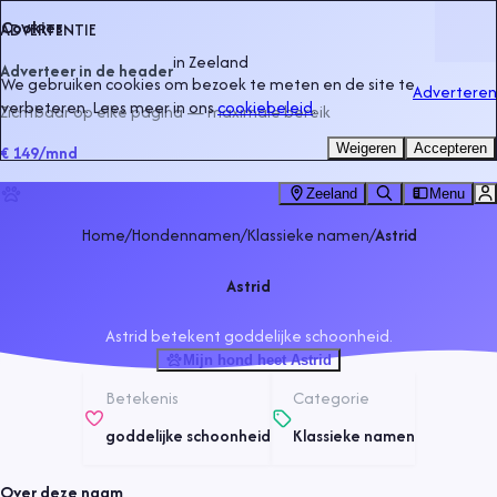
Cookies
ADVERTENTIE
in
Zeeland
Adverteer in de header
We gebruiken cookies om bezoek te meten en de site te
Adverteren
verbeteren. Lees meer in ons
cookiebeleid
.
Zichtbaar op elke pagina — maximale bereik
Weigeren
Accepteren
€ 149
/mnd
Zeeland
Menu
Home
/
Hondennamen
/
Klassieke namen
/
Astrid
Astrid
Astrid betekent goddelijke schoonheid.
Mijn hond heet Astrid
Betekenis
Categorie
goddelijke schoonheid
Klassieke namen
Over deze naam