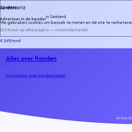
Cookies
ADVERTENTIE
in
Zeeland
Adverteer in de header
We gebruiken cookies om bezoek te meten en de site te verbeteren
Zichtbaar op elke pagina — maximale bereik
€ 149
/mnd
Alles over Honden
Informatie over hondenrassen
Artois b