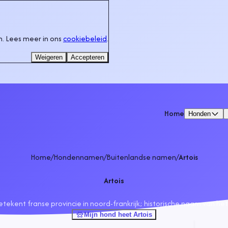
. Lees meer in ons
cookiebeleid
.
Weigeren
Accepteren
Home
Honden
Home
/
Hondennamen
/
Buitenlandse namen
/
Artois
Artois
etekent franse provincie in noord-frankrijk; historische naam van he
Mijn hond heet Artois