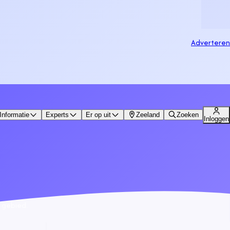
Adverteren
Informatie
Experts
Er op uit
Zeeland
Zoeken
Inloggen
t gebied.