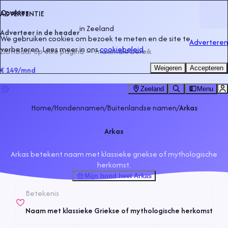
Cookies
ADVERTENTIE
in
Zeeland
Adverteer in de header
We gebruiken cookies om bezoek te meten en de site te
Adverteren
verbeteren. Lees meer in ons
cookiebeleid
.
Zichtbaar op elke pagina — maximale bereik
Weigeren
Accepteren
€ 149
/mnd
Zeeland
Menu
Home
/
Hondennamen
/
Buitenlandse namen
/
Arkas
Arkas
Arkas betekent naam met klassieke griekse of mythologische
herkomst.
Mijn hond heet Arkas
Betekenis
Naam met klassieke Griekse of mythologische herkomst