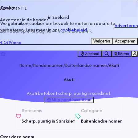
Cookies
ADVERTENTIE
in
Zeeland
Adverteer in de header
We gebruiken cookies om bezoek te meten en de site te
Adverteren
verbeteren. Lees meer in ons
cookiebeleid
.
Zichtbaar op elke pagina — maximale bereik
Weigeren
Accepteren
€ 149
/mnd
Zeeland
Menu
Home
/
Hondennamen
/
Buitenlandse namen
/
Akuti
Akuti
Akuti betekent scherp, puntig in sanskriet.
Mijn hond heet Akuti
Betekenis
Categorie
Scherp, puntig in Sanskriet
Buitenlandse namen
Over deze naam