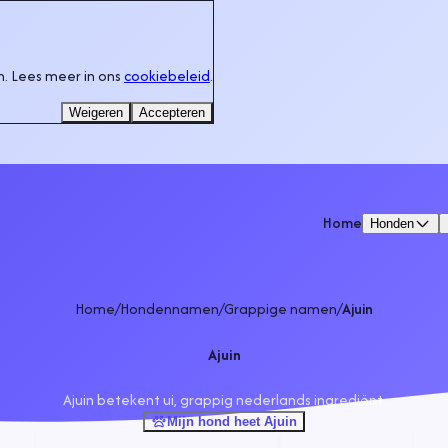
. Lees meer in ons
cookiebeleid
.
Weigeren
Accepteren
Home
Honden
Home
/
Hondennamen
/
Grappige namen
/
Ajuin
Ajuin
Ajuin betekent ui, grappig nederlands ingrediënt.
Mijn hond heet Ajuin