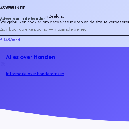
Cookies
ADVERTENTIE
in
Zeeland
Adverteer in de header
We gebruiken cookies om bezoek te meten en de site te verbeteren
Zichtbaar op elke pagina — maximale bereik
€ 149
/mnd
Alles over Honden
Informatie over hondenrassen