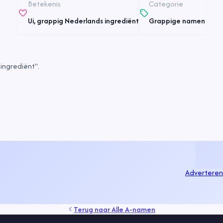
Betekenis
Categorie
Ui, grappig Nederlands ingrediënt
Grappige namen
ingrediënt".
Adverteren
Terug naar
Alle A-namen