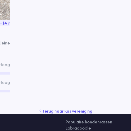
–
14
jr
kleine
Hoog
Hoog
Terug naar
Ras vereniging
Populaire hondenrassen
Labradoodle