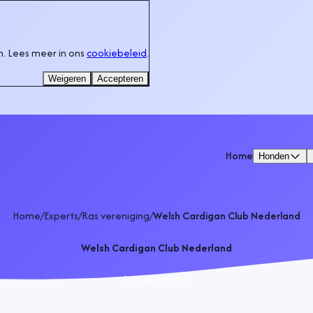
. Lees meer in ons
cookiebeleid
.
Weigeren
Accepteren
Home
Honden
Home
/
Experts
/
Ras vereniging
/
Welsh Cardigan Club Nederland
Welsh Cardigan Club Nederland
Ras vereniging