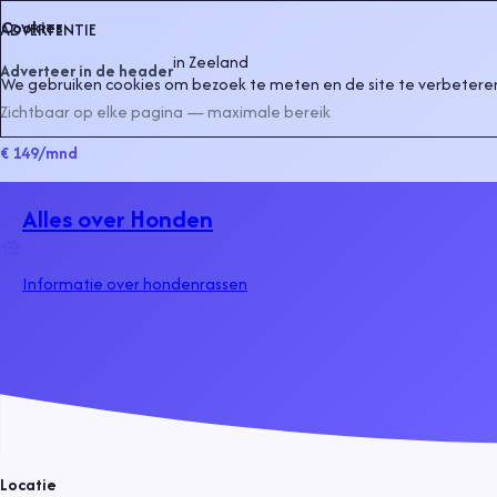
Cookies
ADVERTENTIE
in
Zeeland
Adverteer in de header
We gebruiken cookies om bezoek te meten en de site te verbeteren
Zichtbaar op elke pagina — maximale bereik
€ 149
/mnd
Alles over Honden
Informatie over hondenrassen
Locatie