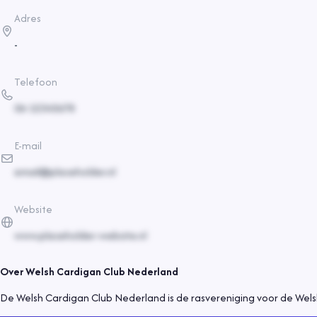
Adres
-
Telefoon
06-12345678
E-mail
email@placeholder.nl
Website
www.placeholder-website.nl
Over
Welsh Cardigan Club Nederland
De Welsh Cardigan Club Nederland is de rasvereniging voor de Wels