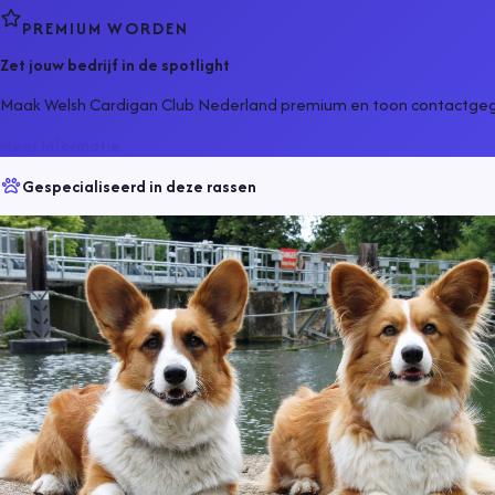
PREMIUM WORDEN
Zet jouw bedrijf in de spotlight
Maak Welsh Cardigan Club Nederland premium en toon contactgege
Meer informatie
Gespecialiseerd in deze rassen