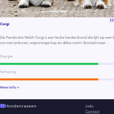
12
Corgi
De Pembroke Welsh Corgi is een leuke herdershond die lijkt op een 
vos met prikoren, wigvormige kop en dikke vacht. Brutaal maar
vriendelijk, ideaal als gezinsgenoot en herdershond.
Energie
Verharing
Meer info
Hondenrassen
Links
Contact