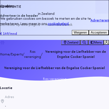
Cookies
ADVERTENTIE
in
Zeeland
Adverteer in de header
We gebruiken cookies om bezoek te meten en de site te
Adverteren
verbeteren. Lees meer in ons
cookiebeleid
.
Zichtbaar op elke pagina — maximale bereik
Weigeren
Accepteren
€ 149
/mnd
Zeeland
Menu
Ras
Vereniging voor de Liefhebber van de
Home
/
Experts
/
/
vereniging
Engelse Cocker Spaniel
Vereniging voor de Liefhebber van de Engelse Cocker Spaniel
Ras vereniging
Locatie
Adres
-