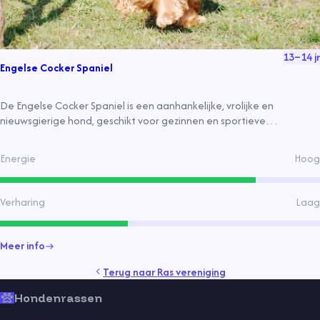
13
–
14
jr
Engelse Cocker Spaniel
De Engelse Cocker Spaniel is een aanhankelijke, vrolijke en
nieuwsgierige hond, geschikt voor gezinnen en sportieve
activiteiten. Hij heeft een korte vacht en een vriendelijk karakter,
ideaal voor gezinnen met kinderen en andere huisdieren.
Energie
Hoog
Verharing
Laag
Meer info
Terug naar
Ras vereniging
Hondenrassen