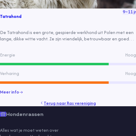
9
–
11
jr
Tatrahond
De Tatrahond is een grote, gespierde werkhond uit Polen met een
lange, dikke witte vacht. Ze zijn vriendelijk, betrouwbaar en goed
geschikt als gezinshond, mits voldoende beweging. Ze hebben een
goede balans tussen waakzaamheid en zachtaardigheid.
Energie
Hoog
Verharing
Hoog
Meer info
Terug naar
Ras vereniging
Hondenrassen
Alles wat je moet weten over