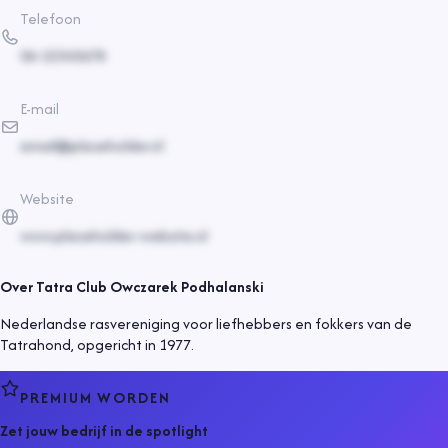
Telefoon
06-12345678
E-mail
email@placeholder.nl
Website
www.placeholder-website.nl
Over
Tatra Club Owczarek Podhalanski
Nederlandse rasvereniging voor liefhebbers en fokkers van de
Tatrahond, opgericht in 1977.
PREMIUM WORDEN
Zet jouw bedrijf in de spotlight