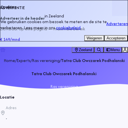
Cookies
ADVERTENTIE
in
Zeeland
Adverteer in de header
We gebruiken cookies om bezoek te meten en de site te
Adverteren
verbeteren. Lees meer in ons
cookiebeleid
.
Zichtbaar op elke pagina — maximale bereik
Weigeren
Accepteren
€ 149
/mnd
Zeeland
Menu
Home
/
Experts
/
Ras vereniging
/
Tatra Club Owczarek Podhalanski
Tatra Club Owczarek Podhalanski
Ras vereniging
Locatie
Adres
-