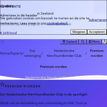
Cookies
ADVERTENTIE
in
Zeeland
Adverteer in de header
We gebruiken cookies om bezoek te meten en de site te
Adverteren
verbeteren. Lees meer in ons
cookiebeleid
.
Zichtbaar op elke pagina — maximale bereik
Weigeren
Accepteren
€ 149
/mnd
Zeeland
Menu
Ras
Nederlandse
Premium
Home
/
Experts
/
/
/
vereniging
Newfoundlander Club
worden
Premium worden
Nederlandse Newfoundlander Club
PREMIUM WORDEN
Zet
Nederlandse Newfoundlander Club
in de spotlight
Maak van je vermelding een volwaardig profiel. Toon je