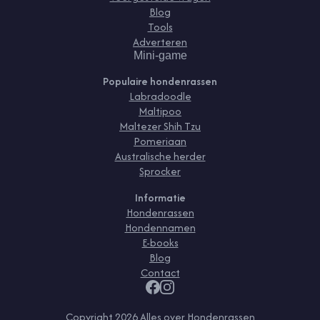
Blog
Tools
Adverteren
Mini-game
Populaire hondenrassen
Labradoodle
Maltipoo
Maltezer Shih Tzu
Pomeriaan
Australische herder
Sprocker
Informatie
Hondenrassen
Hondennamen
E-books
Blog
Contact
Copyright
2026
Alles over Hondenrassen