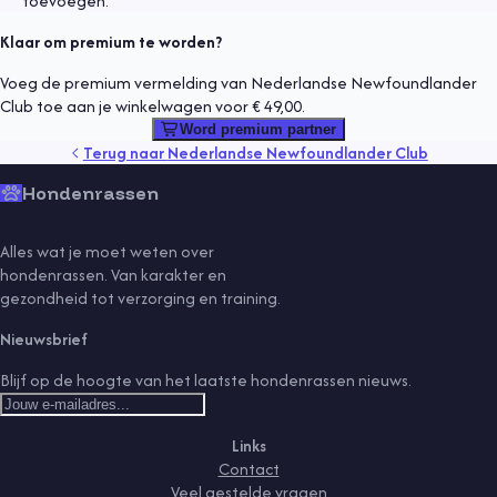
toevoegen.
Klaar om premium te worden?
Voeg de premium vermelding van Nederlandse Newfoundlander
Club toe aan je winkelwagen voor € 49,00.
Word premium partner
Terug naar
Nederlandse Newfoundlander Club
Hondenrassen
Alles wat je moet weten over
hondenrassen. Van karakter en
gezondheid tot verzorging en training.
Nieuwsbrief
Blijf op de hoogte van het laatste hondenrassen nieuws.
Links
Contact
Veel gestelde vragen