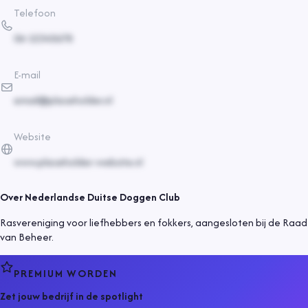
Telefoon
06-12345678
E-mail
email@placeholder.nl
Website
www.placeholder-website.nl
Over
Nederlandse Duitse Doggen Club
Rasvereniging voor liefhebbers en fokkers, aangesloten bij de Raad
van Beheer.
PREMIUM WORDEN
Zet jouw bedrijf in de spotlight