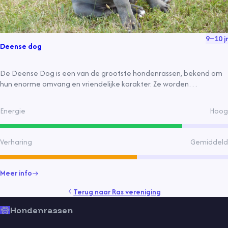
9
–
10
jr
Deense dog
De Deense Dog is een van de grootste hondenrassen, bekend om
hun enorme omvang en vriendelijke karakter. Ze worden
beschouwd als zachte reuzen, speels en goed voor kinderen, met
een korte, dikke vacht en een levensduur van ongeveer 9-10 jaar.
Energie
Hoog
Verharing
Gemiddeld
Meer info
Terug naar
Ras vereniging
Hondenrassen