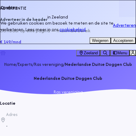
Cookies
ADVERTENTIE
in
Zeeland
Adverteer in de header
We gebruiken cookies om bezoek te meten en de site te
Adverteren
verbeteren. Lees meer in ons
cookiebeleid
.
Zichtbaar op elke pagina — maximale bereik
Weigeren
Accepteren
€ 149
/mnd
Zeeland
Menu
Home
/
Experts
/
Ras vereniging
/
Nederlandse Duitse Doggen Club
Nederlandse Duitse Doggen Club
Ras vereniging
Locatie
Adres
-