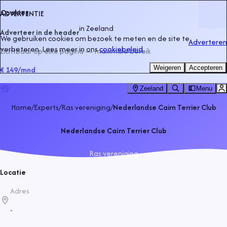
Cookies
ADVERTENTIE
in
Zeeland
Adverteer in de header
We gebruiken cookies om bezoek te meten en de site te
Adverteren
verbeteren. Lees meer in ons
cookiebeleid
.
Zichtbaar op elke pagina — maximale bereik
Weigeren
Accepteren
€ 149
/mnd
Zeeland
Menu
Home
/
Experts
/
Ras vereniging
/
Nederlandse Cairn Terrier Club
Nederlandse Cairn Terrier Club
Ras vereniging
Locatie
Adres
-