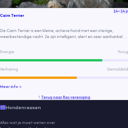
14
–
14
jr
Cairn Terrier
De Cairn Terrier is een kleine, actieve hond met een stevige,
weerbestendige vacht. Ze zijn intelligent, alert en zeer aanhankelijk,
vooral met kinderen. Ze hebben een rijke geschiedenis als
jachthond in Schotland en zijn relatief gezond, maar kunnen
Energie
Hoog
genetische aandoeningen krijgen.
Verharing
Gemiddeld
Meer info
Terug naar
Ras vereniging
Hondenrassen
Alles wat je moet weten over