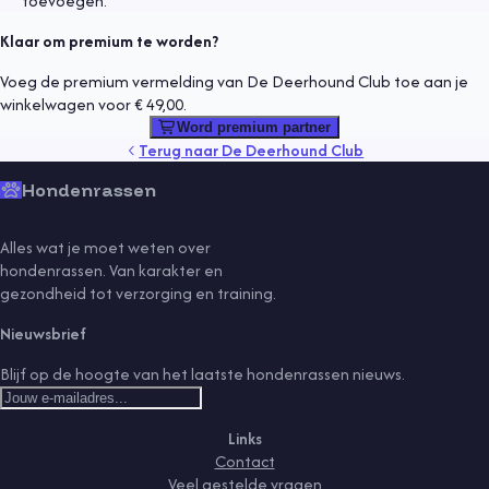
toevoegen.
Klaar om premium te worden?
Voeg de premium vermelding van De Deerhound Club toe aan je
winkelwagen voor € 49,00.
Word premium partner
Terug naar
De Deerhound Club
Hondenrassen
Alles wat je moet weten over
hondenrassen. Van karakter en
gezondheid tot verzorging en training.
Nieuwsbrief
Blijf op de hoogte van het laatste hondenrassen nieuws.
Links
Contact
Veel gestelde vragen