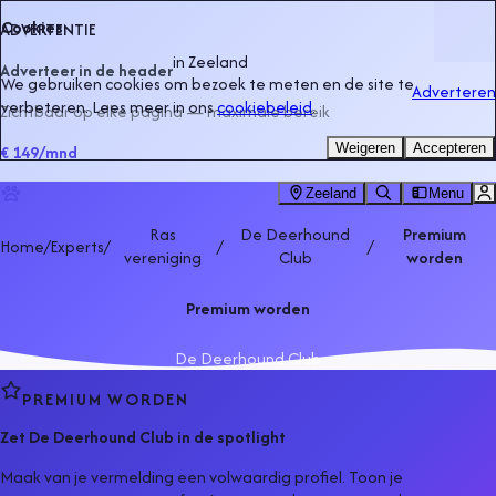
Cookies
ADVERTENTIE
in
Zeeland
Adverteer in de header
We gebruiken cookies om bezoek te meten en de site te
Adverteren
verbeteren. Lees meer in ons
cookiebeleid
.
Zichtbaar op elke pagina — maximale bereik
Weigeren
Accepteren
€ 149
/mnd
Zeeland
Menu
Ras
De Deerhound
Premium
Home
/
Experts
/
/
/
vereniging
Club
worden
Premium worden
De Deerhound Club
PREMIUM WORDEN
Zet
De Deerhound Club
in de spotlight
Maak van je vermelding een volwaardig profiel. Toon je