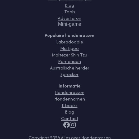
Blog
Tools
Adverteren
Mini-game
Populaire hondenrassen
Labradoodle
Maltipoo
Maltezer Shih Tzu
Pomeriaan
Australische herder
Sprocker
Informatie
Hondenrassen
Hondennamen
E-books
Blog
Contact
Copyright
2026
Alles over Hondenrassen