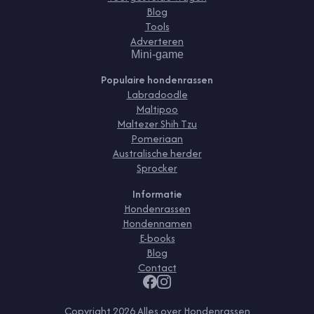
Blog
Tools
Adverteren
Mini-game
Populaire hondenrassen
Labradoodle
Maltipoo
Maltezer Shih Tzu
Pomeriaan
Australische herder
Sprocker
Informatie
Hondenrassen
Hondennamen
E-books
Blog
Contact
Copyright
2026
Alles over Hondenrassen