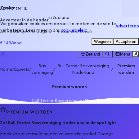
Cookies
ADVERTENTIE
in
Zeeland
Adverteer in de header
We gebruiken cookies om bezoek te meten en de site te
Adverteren
verbeteren. Lees meer in ons
cookiebeleid
.
Zichtbaar op elke pagina — maximale bereik
Weigeren
Accepteren
€ 149
/mnd
Zeeland
Menu
Ras
Bull Terrier Rasvereniging
Premium
Home
/
Experts
/
/
/
vereniging
Nederland
worden
Premium worden
Bull Terrier Rasvereniging Nederland
PREMIUM WORDEN
Zet
Bull Terrier Rasvereniging Nederland
in de spotlight
Maak van je vermelding een volwaardig profiel. Toon je