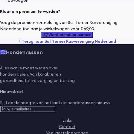
toevoegen.
Klaar om premium te worden?
Voeg de premium vermelding van Bull Terrier Rasvereniging
Nederland toe aan je winkelwagen voor € 49,00.
Word premium partner
Terug naar
Bull Terrier Rasvereniging Nederland
Hondenrassen
Alles wat je moet weten over
hondenrassen. Van karakter en
gezondheid tot verzorging en training.
Nieuwsbrief
Blijf op de hoogte van het laatste hondenrassen nieuws.
Links
Contact
Veel gestelde vragen