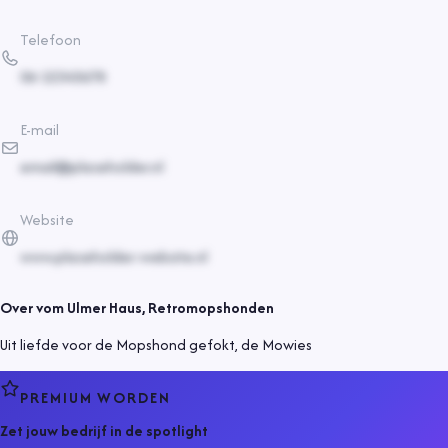
Telefoon
06-12345678
E-mail
email@placeholder.nl
Website
www.placeholder-website.nl
Over
vom Ulmer Haus, Retromopshonden
Uit liefde voor de Mopshond gefokt, de Mowies
PREMIUM WORDEN
Zet jouw bedrijf in de spotlight