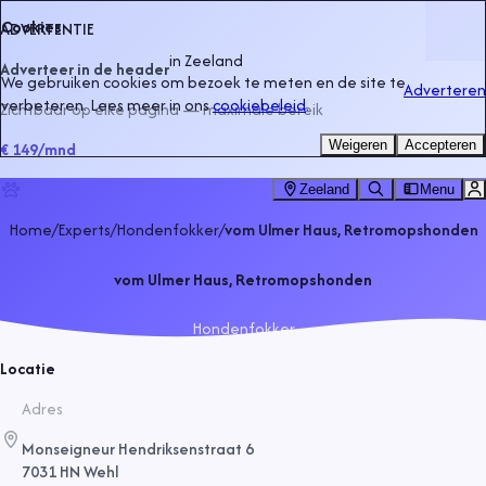
Cookies
ADVERTENTIE
in
Zeeland
Adverteer in de header
We gebruiken cookies om bezoek te meten en de site te
Adverteren
verbeteren. Lees meer in ons
cookiebeleid
.
Zichtbaar op elke pagina — maximale bereik
Weigeren
Accepteren
€ 149
/mnd
Zeeland
Menu
Home
/
Experts
/
Hondenfokker
/
vom Ulmer Haus, Retromopshonden
vom Ulmer Haus, Retromopshonden
Hondenfokker
Locatie
Adres
Monseigneur Hendriksenstraat 6
7031 HN Wehl