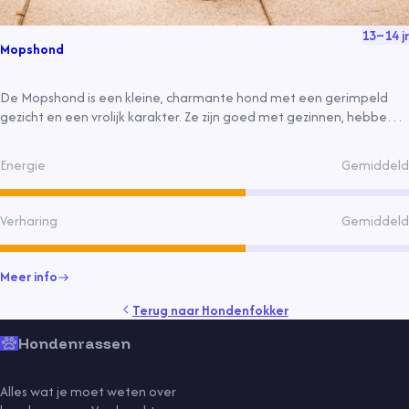
13
–
14
jr
Mopshond
De Mopshond is een kleine, charmante hond met een gerimpeld
gezicht en een vrolijk karakter. Ze zijn goed met gezinnen, hebben
een korte vacht en vereisen bescheiden verzorging. Ze zijn gevoelig
voor ademhalingsproblemen en kunnen snel overgewicht krijgen.
Energie
Gemiddeld
Verharing
Gemiddeld
Meer info
Terug naar
Hondenfokker
Hondenrassen
Alles wat je moet weten over