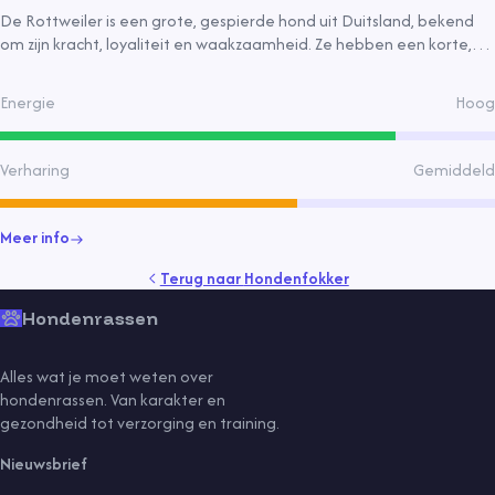
De Rottweiler is een grote, gespierde hond uit Duitsland, bekend
om zijn kracht, loyaliteit en waakzaamheid. Ze hebben een korte,
harde vacht en vereisen regelmatige verzorging en training.
Geschikt als gezinshond en waakhond, met een levensverwachting
Energie
Hoog
van ongeveer 10-11 jaar.
Verharing
Gemiddeld
Meer info
Terug naar
Hondenfokker
Hondenrassen
Alles wat je moet weten over
hondenrassen. Van karakter en
gezondheid tot verzorging en training.
Nieuwsbrief