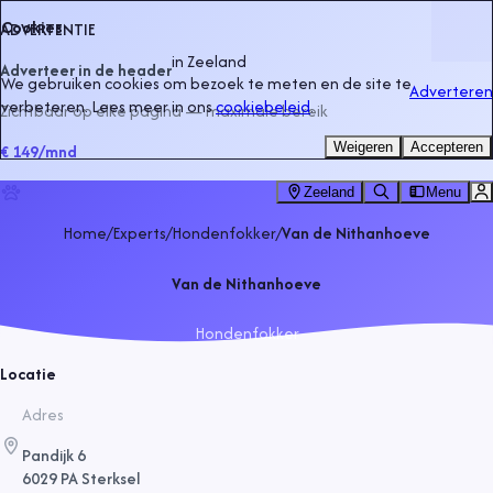
Cookies
ADVERTENTIE
in
Zeeland
Adverteer in de header
We gebruiken cookies om bezoek te meten en de site te
Adverteren
verbeteren. Lees meer in ons
cookiebeleid
.
Zichtbaar op elke pagina — maximale bereik
Weigeren
Accepteren
€ 149
/mnd
Zeeland
Menu
Home
/
Experts
/
Hondenfokker
/
Van de Nithanhoeve
Van de Nithanhoeve
Hondenfokker
Locatie
Adres
Pandijk 6
6029 PA Sterksel