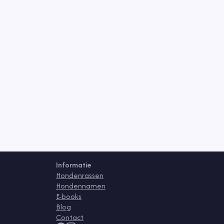
Informatie
Hondenrassen
Hondennamen
E-books
Blog
Contact