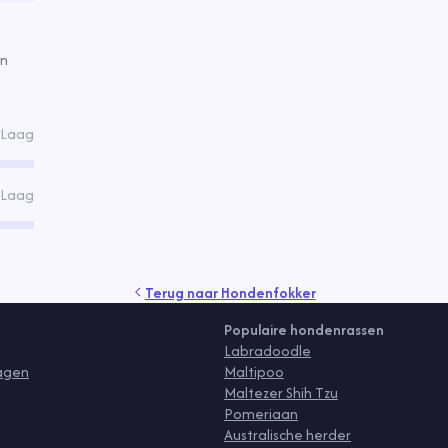
in
Laag
Laag
Terug naar
Hondenfokker
Populaire hondenrassen
Labradoodle
ragen
Maltipoo
Maltezer Shih Tzu
Pomeriaan
Australische herder