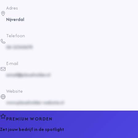
Adres
Nijverdal
Telefoon
06-12345678
E-mail
email@placeholder.nl
Website
www.placeholder-website.nl
PREMIUM WORDEN
Zet jouw bedrijf in de spotlight