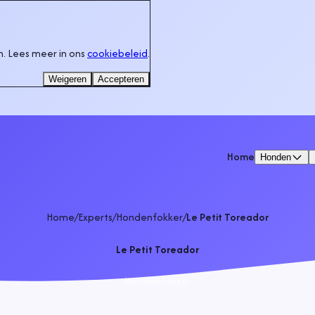
. Lees meer in ons
cookiebeleid
.
Weigeren
Accepteren
Home
Honden
Home
/
Experts
/
Hondenfokker
/
Le Petit Toreador
Le Petit Toreador
Hondenfokker