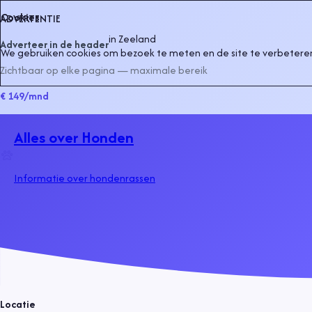
Cookies
ADVERTENTIE
in
Zeeland
Adverteer in de header
We gebruiken cookies om bezoek te meten en de site te verbeteren
Zichtbaar op elke pagina — maximale bereik
€ 149
/mnd
Alles over Honden
Informatie over hondenrassen
Locatie