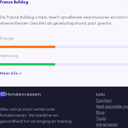
Franse Bulldog
De Franse Bulldog is klein, heeft opvallende vleermuisoren en komt 
diverse kleuren. Geschikt als gezelschapshond, past goed in
appartementen en heeft weinig beweging nodig.
Energie
Verharing
Meer info
Hondenrassen
Links
Contact
Veel gestelde v
Alles wat je moet weten over
Blog
hondenrassen. Van karakter en
Tools
gezondheid tot verzorging en training.
Adverteren