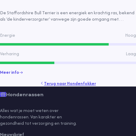
De Staffordshire Bull Terrier is een energiek en krachtig ras, bekend
als 'de kinderverzorgster' vanwege zijn goede omgang met
kinderen. Hij is sociaal, energiek en heeft korte vacht. Geschikt voor
actieve gezinnen die hem goed trainen en socialiseren.
Energie
Hoog
Verharing
Laag
Meer info
Terug naar
Hondenfokker
Hondenrassen
Alles wat je moet weten over
hondenrassen. Van karakter en
gezondheid tot verzorging en training.
Nieuwsbrief