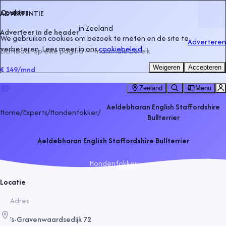
Cookies
ADVERTENTIE
in
Zeeland
Adverteer in de header
We gebruiken cookies om bezoek te meten en de site te
Adverteren
verbeteren. Lees meer in ons
cookiebeleid
.
Zichtbaar op elke pagina — maximale bereik
Weigeren
Accepteren
€ 149
/mnd
Zeeland
Menu
Aeldebharan English Staffordshire
Home
/
Experts
/
Hondenfokker
/
Bullterrier
Aeldebharan English Staffordshire Bullterrier
Hondenfokker
Locatie
Adres
's-Gravenwaardsedijk 72