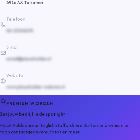
6916 AX Tolkamer
Telefoon
06-12345678
E-mail
email@placeholder.nl
Website
www.placeholder-website.nl
PREMIUM WORDEN
Zet jouw bedrijf in de spotlight
Maak Aeldebharan English Staffordshire Bullterrier premium en
toon contactgegevens, foto's en meer.