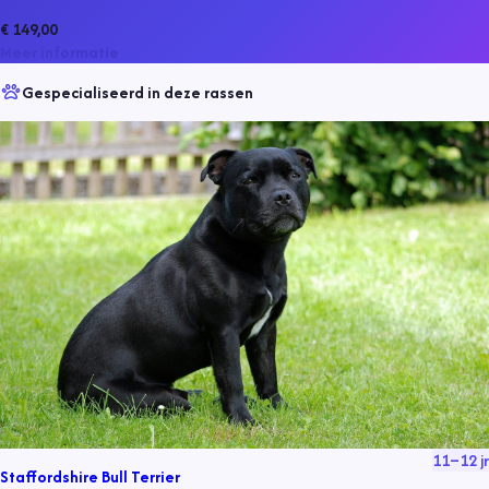
€ 149,00
Meer informatie
Gespecialiseerd in deze rassen
11
–
12
jr
Staffordshire Bull Terrier