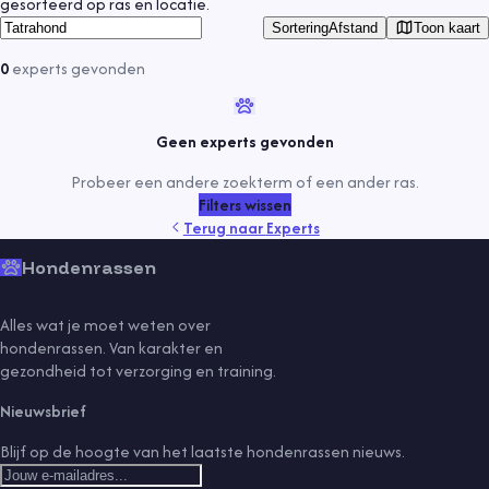
gesorteerd op ras en locatie.
Toon kaart
Sortering
Afstand
0
experts
gevonden
Geen experts gevonden
Probeer een andere zoekterm of een ander ras.
Filters wissen
Terug naar
Experts
Hondenrassen
Alles wat je moet weten over
hondenrassen. Van karakter en
gezondheid tot verzorging en training.
Nieuwsbrief
Blijf op de hoogte van het laatste hondenrassen nieuws.