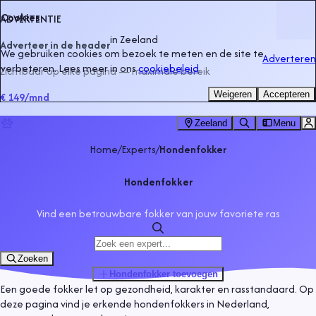
Cookies
ADVERTENTIE
in
Zeeland
Adverteer in de header
We gebruiken cookies om bezoek te meten en de site te
Adverteren
verbeteren. Lees meer in ons
cookiebeleid
.
Zichtbaar op elke pagina — maximale bereik
Weigeren
Accepteren
€ 149
/mnd
Zeeland
Menu
Home
/
Experts
/
Hondenfokker
Hondenfokker
Vind een betrouwbare fokker van jouw favoriete ras
Zoeken
Hondenfokker
toevoegen
Een goede fokker let op gezondheid, karakter en rasstandaard. Op
deze pagina vind je erkende hondenfokkers in Nederland,