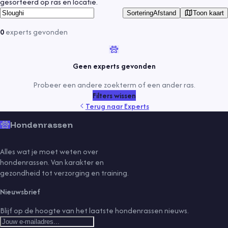
gesorteerd op ras en locatie.
Toon kaart
Sortering
Afstand
0
experts
gevonden
Geen experts gevonden
Probeer een andere zoekterm of een ander ras.
Filters wissen
Terug naar
Experts
Hondenrassen
Alles wat je moet weten over
hondenrassen. Van karakter en
gezondheid tot verzorging en training.
Nieuwsbrief
Blijf op de hoogte van het laatste hondenrassen nieuws.