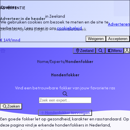
Cookies
ADVERTENTIE
in
Zeeland
Adverteer in de header
We gebruiken cookies om bezoek te meten en de site te
Adverteren
verbeteren. Lees meer in ons
cookiebeleid
.
Zichtbaar op elke pagina — maximale bereik
Weigeren
Accepteren
€ 149
/mnd
Zeeland
Menu
Home
/
Experts
/
Hondenfokker
Hondenfokker
Vind een betrouwbare fokker van jouw favoriete ras
Zoeken
Hondenfokker
toevoegen
Een goede fokker let op gezondheid, karakter en rasstandaard. Op
deze pagina vind je erkende hondenfokkers in Nederland,