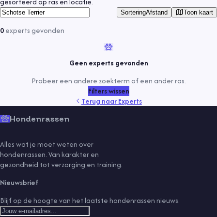
gesorteerd op ras en locatie.
Toon kaart
Sortering
Afstand
0
experts
gevonden
Geen experts gevonden
Probeer een andere zoekterm of een ander ras.
Filters wissen
Terug naar
Experts
Hondenrassen
Alles wat je moet weten over
hondenrassen. Van karakter en
gezondheid tot verzorging en training.
Nieuwsbrief
Blijf op de hoogte van het laatste hondenrassen nieuws.