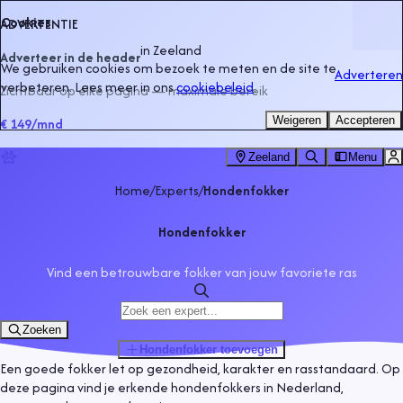
Cookies
ADVERTENTIE
in
Zeeland
Adverteer in de header
We gebruiken cookies om bezoek te meten en de site te
Adverteren
verbeteren. Lees meer in ons
cookiebeleid
.
Zichtbaar op elke pagina — maximale bereik
Weigeren
Accepteren
€ 149
/mnd
Zeeland
Menu
Home
/
Experts
/
Hondenfokker
Hondenfokker
Vind een betrouwbare fokker van jouw favoriete ras
Zoeken
Hondenfokker
toevoegen
Een goede fokker let op gezondheid, karakter en rasstandaard. Op
deze pagina vind je erkende hondenfokkers in Nederland,