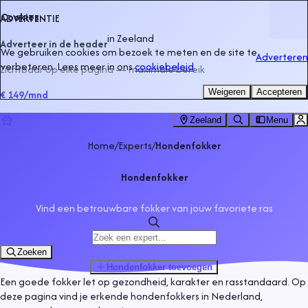
Cookies
ADVERTENTIE
in
Zeeland
Adverteer in de header
We gebruiken cookies om bezoek te meten en de site te
Adverteren
verbeteren. Lees meer in ons
cookiebeleid
.
Zichtbaar op elke pagina — maximale bereik
Weigeren
Accepteren
€ 149
/mnd
Zeeland
Menu
Home
/
Experts
/
Hondenfokker
Hondenfokker
Vind een betrouwbare fokker van jouw favoriete ras
Zoeken
Hondenfokker
toevoegen
Een goede fokker let op gezondheid, karakter en rasstandaard. Op
deze pagina vind je erkende hondenfokkers in Nederland,