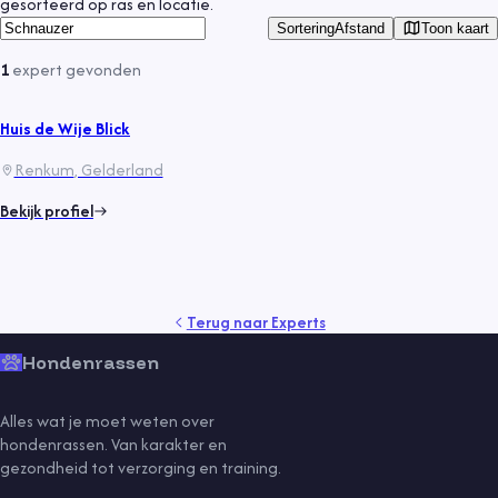
gesorteerd op ras en locatie.
Toon kaart
Sortering
Afstand
1
expert
gevonden
Huis de Wije Blick
Renkum
, Gelderland
Bekijk profiel
Terug naar
Experts
Hondenrassen
Alles wat je moet weten over
hondenrassen. Van karakter en
gezondheid tot verzorging en training.