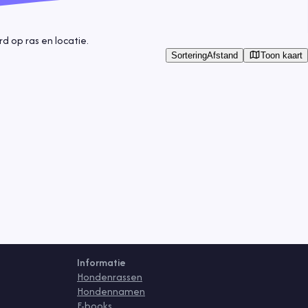
 op ras en locatie.
Toon kaart
Sortering
Afstand
Informatie
Hondenrassen
Hondennamen
E-books