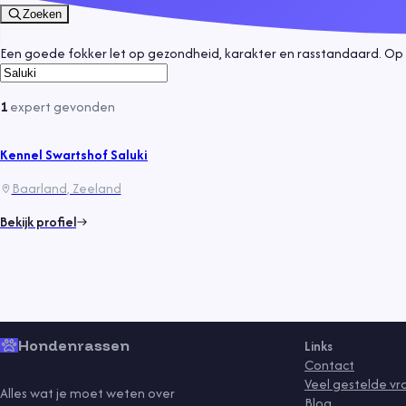
Zoeken
Een goede fokker let op gezondheid, karakter en rasstandaard. Op 
1
expert
gevonden
Kennel Swartshof Saluki
Baarland
, Zeeland
Bekijk profiel
Hondenrassen
Links
Contact
Veel gestelde v
Alles wat je moet weten over
Blog