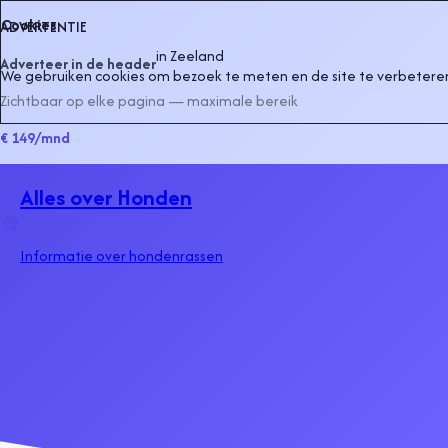
Cookies
ADVERTENTIE
in
Zeeland
Adverteer in de header
We gebruiken cookies om bezoek te meten en de site te verbeteren
Zichtbaar op elke pagina — maximale bereik
€ 149
/mnd
Alles over Honden
Informatie over hondenrassen