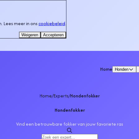
. Lees meer in ons
cookiebeleid
.
Weigeren
Accepteren
Home
Honden
Home
/
Experts
/
Hondenfokker
Hondenfokker
Vind een betrouwbare fokker van jouw favoriete ras