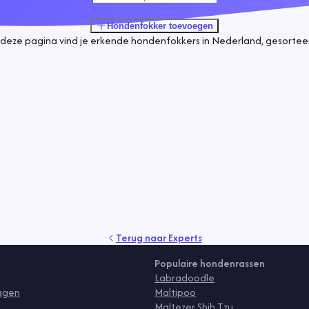
Hondenfokker
toevoegen
deze pagina vind je erkende hondenfokkers in Nederland, gesorteerd
Terug naar
Experts
Populaire hondenrassen
Labradoodle
ragen
Maltipoo
Maltezer Shih Tzu