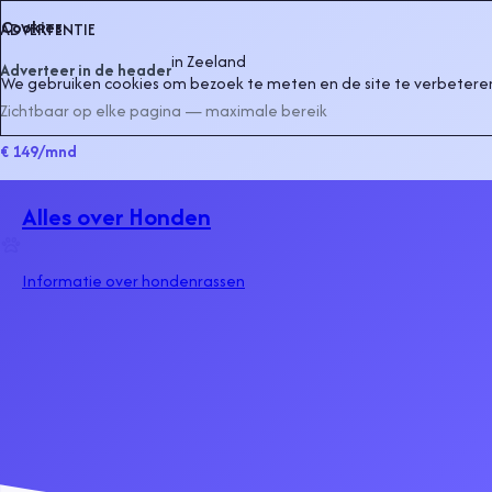
Cookies
ADVERTENTIE
in
Zeeland
Adverteer in de header
We gebruiken cookies om bezoek te meten en de site te verbeteren
Zichtbaar op elke pagina — maximale bereik
€ 149
/mnd
Alles over Honden
Informatie over hondenrassen