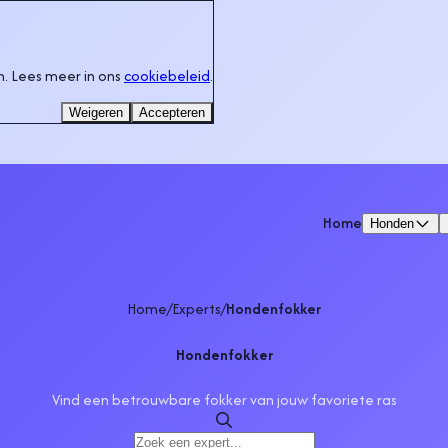
. Lees meer in ons
cookiebeleid
.
Weigeren
Accepteren
Home
Honden
Home
/
Experts
/
Hondenfokker
Hondenfokker
Vind een betrouwbare fokker van jouw favoriete ras