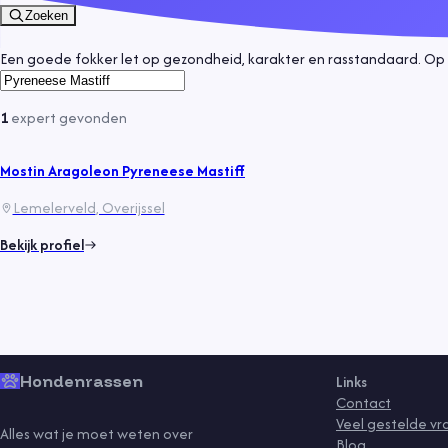
Zoeken
Een goede fokker let op gezondheid, karakter en rasstandaard. Op 
1
expert
gevonden
Mostin Aragoleon Pyreneese Mastiff
Lemelerveld
, Overijssel
Bekijk profiel
Hondenrassen
Links
Contact
Veel gestelde v
Alles wat je moet weten over
Blog