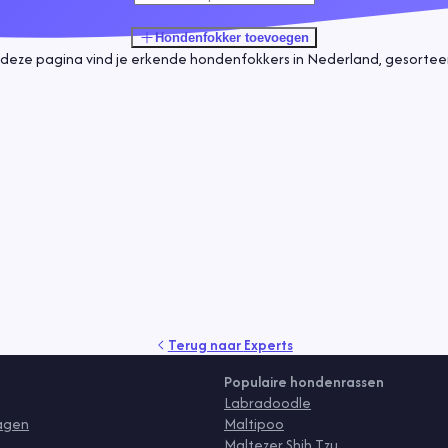
Hondenfokker
toevoegen
deze pagina vind je erkende hondenfokkers in Nederland, gesorteerd
Terug naar
Experts
Populaire hondenrassen
Labradoodle
ragen
Maltipoo
Maltezer Shih Tzu