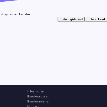
 op ras en locatie.
Toon kaart
Sortering
Afstand
Informatie
Hondenrassen
Hondennamen
E-books