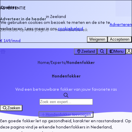
Cookies
ADVERTENTIE
in
Zeeland
Adverteer in de header
We gebruiken cookies om bezoek te meten en de site te
Adverteren
verbeteren. Lees meer in ons
cookiebeleid
.
Zichtbaar op elke pagina — maximale bereik
Weigeren
Accepteren
€ 149
/mnd
Zeeland
Menu
Home
/
Experts
/
Hondenfokker
Hondenfokker
Vind een betrouwbare fokker van jouw favoriete ras
Zoeken
Hondenfokker
toevoegen
Een goede fokker let op gezondheid, karakter en rasstandaard. Op
deze pagina vind je erkende hondenfokkers in Nederland,