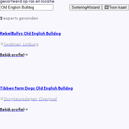
gesorteerd op ras en locatie.
Toon kaart
Sortering
Afstand
2
experts
gevonden
RebelBullys Old English Bulldog
Swalmen
, Limburg
Bekijk profiel
Tibben Farm Dogs Old English Bulldog
Drogteropslagen
, Overijssel
Bekijk profiel