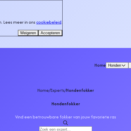
. Lees meer in ons
cookiebeleid
.
Weigeren
Accepteren
Home
Honden
Home
/
Experts
/
Hondenfokker
Hondenfokker
Vind een betrouwbare fokker van jouw favoriete ras