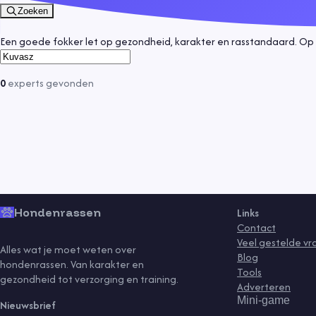
Zoeken
Een goede fokker let op gezondheid, karakter en rasstandaard. Op 
0
experts
gevonden
Hondenrassen
Links
Contact
Veel gestelde v
Alles wat je moet weten over
Blog
hondenrassen. Van karakter en
Tools
gezondheid tot verzorging en training.
Adverteren
Mini-game
Nieuwsbrief