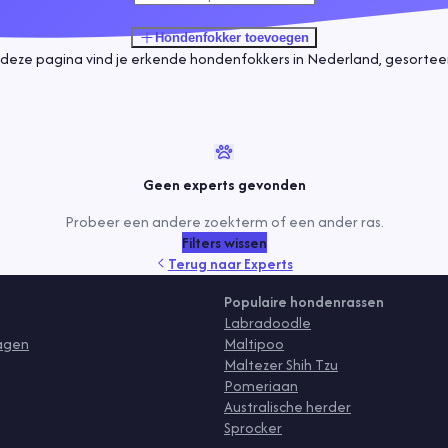
Hondenfokker
toevoegen
deze pagina vind je erkende hondenfokkers in Nederland, gesorteerd
Geen experts gevonden
Probeer een andere zoekterm of een ander ras.
Filters wissen
Terug naar
Experts
Populaire hondenrassen
Labradoodle
ragen
Maltipoo
Maltezer Shih Tzu
Pomeriaan
Australische herder
Sprocker