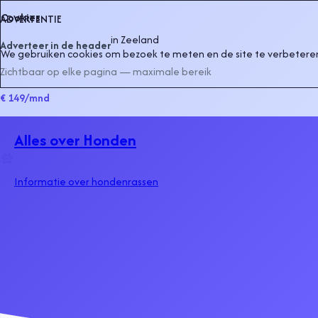
Cookies
ADVERTENTIE
in
Zeeland
Adverteer in de header
We gebruiken cookies om bezoek te meten en de site te verbeteren
Zichtbaar op elke pagina — maximale bereik
€ 149
/mnd
Alles over Honden
Informatie over hondenrassen