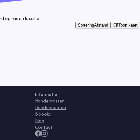
 op ras en locatie.
Toon kaart
Sortering
Afstand
Informatie
Hondenrassen
Hondennamen
E-books
Blog
Contact