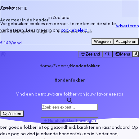
Cookies
ADVERTENTIE
in
Zeeland
Adverteer in de header
We gebruiken cookies om bezoek te meten en de site te
Adverteren
verbeteren. Lees meer in ons
cookiebeleid
.
Zichtbaar op elke pagina — maximale bereik
Weigeren
Accepteren
€ 149
/mnd
Zeeland
Menu
Home
/
Experts
/
Hondenfokker
Hondenfokker
Vind een betrouwbare fokker van jouw favoriete ras
Zoeken
Hondenfokker
toevoegen
Een goede fokker let op gezondheid, karakter en rasstandaard. Op
deze pagina vind je erkende hondenfokkers in Nederland,