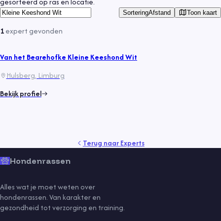
gesorteerd op ras en locatie.
Toon kaart
Sortering
Afstand
1
expert
gevonden
Van het Bearehofke Kleine Keeshond Wit
Hulsberg
, Limburg
Bekijk profiel
Terug naar
Experts
Hondenrassen
Alles wat je moet weten over
hondenrassen. Van karakter en
gezondheid tot verzorging en training.