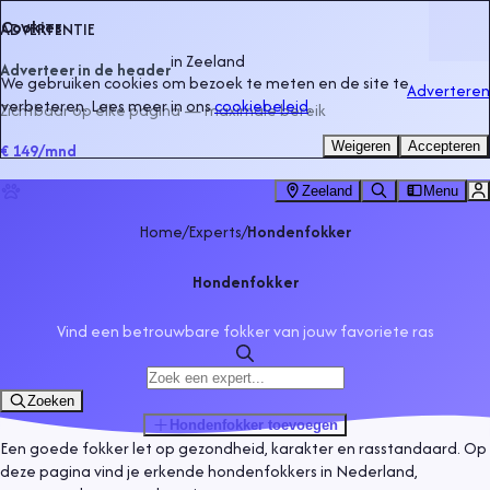
Cookies
ADVERTENTIE
in
Zeeland
Adverteer in de header
We gebruiken cookies om bezoek te meten en de site te
Adverteren
verbeteren. Lees meer in ons
cookiebeleid
.
Zichtbaar op elke pagina — maximale bereik
Weigeren
Accepteren
€ 149
/mnd
Zeeland
Menu
Home
/
Experts
/
Hondenfokker
Hondenfokker
Vind een betrouwbare fokker van jouw favoriete ras
Zoeken
Hondenfokker
toevoegen
Een goede fokker let op gezondheid, karakter en rasstandaard. Op
deze pagina vind je erkende hondenfokkers in Nederland,