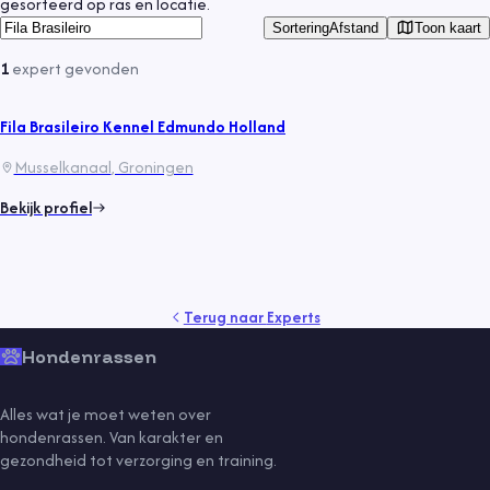
gesorteerd op ras en locatie.
Toon kaart
Sortering
Afstand
1
expert
gevonden
Fila Brasileiro Kennel Edmundo Holland
Musselkanaal
, Groningen
Bekijk profiel
Terug naar
Experts
Hondenrassen
Alles wat je moet weten over
hondenrassen. Van karakter en
gezondheid tot verzorging en training.